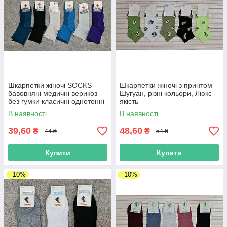
Шкарпетки жіночі SOCKS
Шкарпетки жіночі з принтом
бавовняні медичні верикоз
Шугуан, різні кольори, Люкс
без гумки класичні однотонні
якість
сітка
В наявності
В наявності
39,60
48,60
₴
₴
44 ₴
54 ₴
Купити
Купити
–10%
–10%