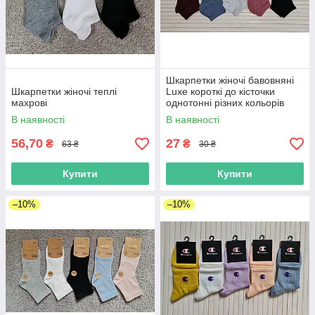
Шкарпетки жіночі бавовняні
Шкарпетки жіночі теплі
Luxe короткі до кісточки
махрові
однотонні різних кольорів
В наявності
В наявності
56,70
27
₴
₴
63 ₴
30 ₴
Купити
Купити
–10%
–10%