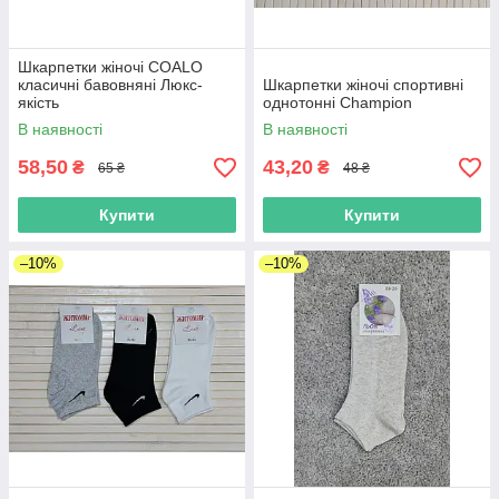
Шкарпетки жіночі COALO
класичні бавовняні Люкс-
Шкарпетки жіночі спортивні
якість
однотонні Champion
В наявності
В наявності
58,50
43,20
₴
₴
65 ₴
48 ₴
Купити
Купити
–10%
–10%