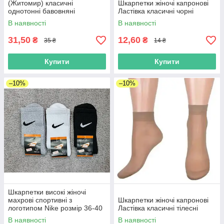
(Житомир) класичні
Шкарпетки жіночі капронові
однотонні бавовняні
Ластівка класичні чорні
В наявності
В наявності
31,50
12,60
₴
₴
35 ₴
14 ₴
Купити
Купити
–10%
–10%
Шкарпетки високі жіночі
махрові спортивні з
Шкарпетки жіночі капронові
логотипом Nike розмір 36-40
Ластівка класичні тілесні
В наявності
В наявності