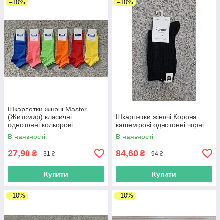
–10%
–10%
Шкарпетки жіночі Master
(Житомир) класичні
Шкарпетки жіночі Корона
однотонні кольорові
кашемірові однотонні чорні
бавовняні короткі
В наявності
В наявності
27,90
84,60
₴
₴
31 ₴
94 ₴
Купити
Купити
–10%
–10%