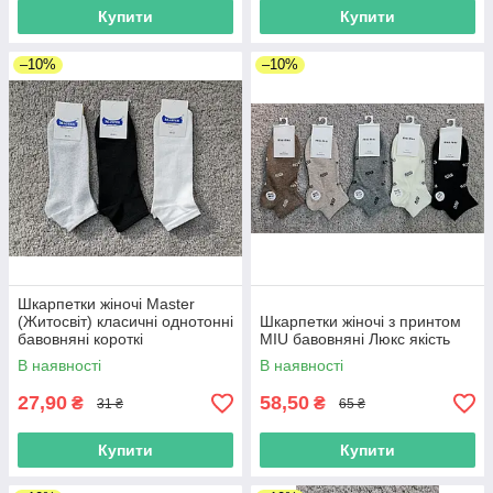
Купити
Купити
–10%
–10%
Шкарпетки жіночі Master
(Житосвіт) класичні однотонні
Шкарпетки жіночі з принтом
бавовняні короткі
MIU бавовняні Люкс якість
В наявності
В наявності
27,90
58,50
₴
₴
31 ₴
65 ₴
Купити
Купити