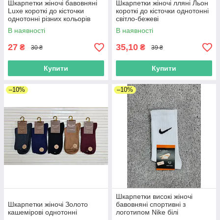
Шкарпетки жіночі бавовняні
Шкарпетки жіночі лляні Льон
Luxe короткі до кісточки
короткі до кісточки однотонні
однотонні різних кольорів
світло-бежеві
В наявності
В наявності
27
35,10
₴
₴
30 ₴
39 ₴
Купити
Купити
–10%
–10%
Шкарпетки високі жіночі
Шкарпетки жіночі Золото
бавовняні спортивні з
кашемірові однотонні
логотипом Nike білі