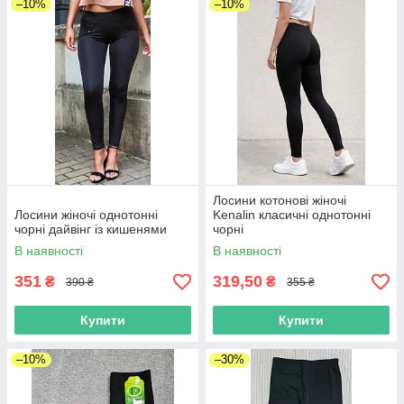
–10%
–10%
Лосини котонові жіночі
Лосини жіночі однотонні
Kenalin класичні однотонні
чорні дайвінг із кишенями
чорні
В наявності
В наявності
351
319,50
₴
₴
390 ₴
355 ₴
Купити
Купити
–10%
–30%