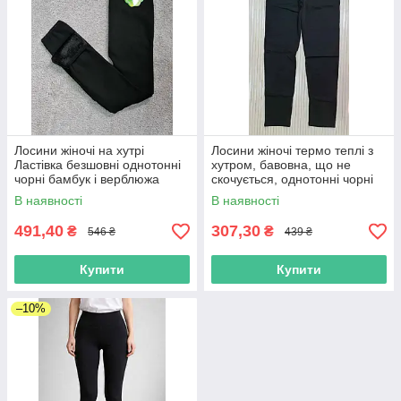
Лосини жіночі на хутрі
Лосини жіночі термо теплі з
Ластівка безшовні однотонні
хутром, бавовна, що не
чорні бамбук і верблюжа
скочується, однотонні чорні
шерсть розмір L-6XL
розмір L-7XL
В наявності
В наявності
491,40
307,30
₴
₴
546 ₴
439 ₴
Купити
Купити
–10%