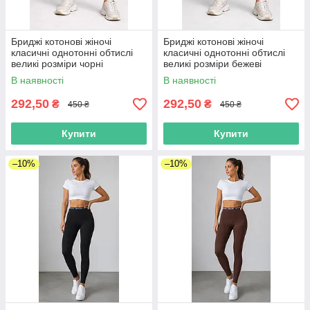
Бриджі котонові жіночі
Бриджі котонові жіночі
класичні однотонні обтислі
класичні однотонні обтислі
великі розміри чорні
великі розміри бежеві
В наявності
В наявності
292,50
292,50
₴
₴
450 ₴
450 ₴
Купити
Купити
–10%
–10%