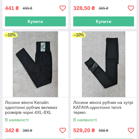
441
328,50
₴
₴
490 ₴
365 ₴
Купити
Купити
–10%
–10%
Лосини жіночі Kenalin
Лосини жіночі рубчик на хутрі
однотонні рубчик великих
KATAYA однотонні теплі
розмірів чорні 4XL-8XL
термо
В наявності
В наявності
342
529,20
₴
₴
380 ₴
588 ₴