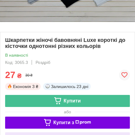
Шкарпетки жіночі бавовняні Luxe короткі до
кісточки однотонні різних кольорів
В наявності
Код: 3065.3
Роздріб
27
₴
30 ₴
Економія
3 ₴
Залишилось
23 дні
Купити
або
Купити з