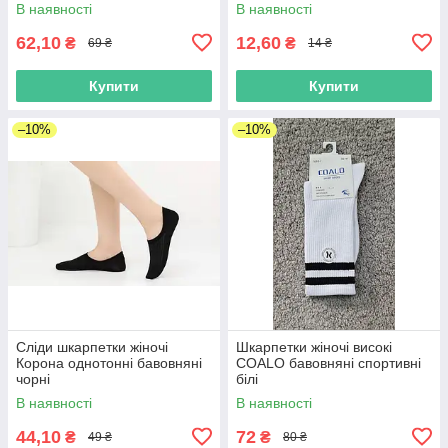
В наявності
В наявності
62,10
12,60
₴
₴
69 ₴
14 ₴
Купити
Купити
–10%
–10%
Сліди шкарпетки жіночі
Шкарпетки жіночі високі
Корона однотонні бавовняні
COALO бавовняні спортивні
чорні
білі
В наявності
В наявності
44,10
72
₴
₴
49 ₴
80 ₴