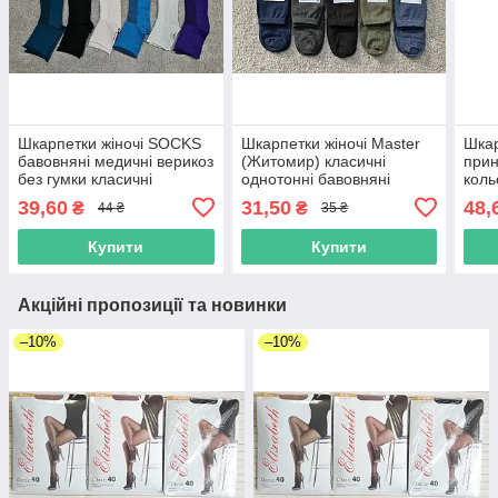
Шкарпетки жіночі SOCKS
Шкарпетки жіночі Master
Шкар
бавовняні медичні верикоз
(Житомир) класичні
прин
без гумки класичні
однотонні бавовняні
коль
однотонні сітка
39,60
31,50
48,
₴
₴
44 ₴
35 ₴
Купити
Купити
Акційні пропозиції та новинки
–10%
–10%