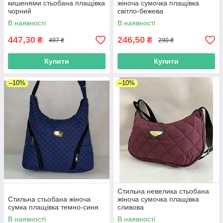
кишенями стьобана плащівка
жіноча сумочка плащівка
чорний
світло-бежева
В наявності
В наявності
447,30
246,50
₴
₴
497 ₴
290 ₴
Купити
Купити
–10%
–10%
Стильна невелика стьобана
Стильна стьобана жіноча
жіноча сумочка плащівка
сумка плащівка темно-синя
сливова
В наявності
В наявності