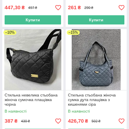
447,30
261
₴
₴
497 ₴
290 ₴
Купити
Купити
–10%
–15%
Стильна невелика стьобана
Стильна стьобана жіноча
жіноча сумочка плащівка
сумка дута плащівка з
чорна
кишенями сіра
В наявності
В наявності
387
426,70
₴
₴
430 ₴
502 ₴