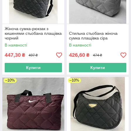
Жіноча сумка-рюкзак з
кишенями стьобана плащівка
Стильна стьобана жіноча
чорний
сумка плащівка сіра
В наявності
В наявності
447,30
426,60
₴
₴
497 ₴
474 ₴
Купити
Купити
–10%
–10%