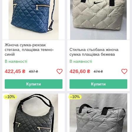
Жіноча сумка-рюкзак
стегана, плащівка темно-
Стильна стьобана жіноча
синій
сумка плащівка бежева
В наявності
В наявності
422,45
426,60
₴
₴
497 ₴
474 ₴
Купити
Купити
–10%
–10%