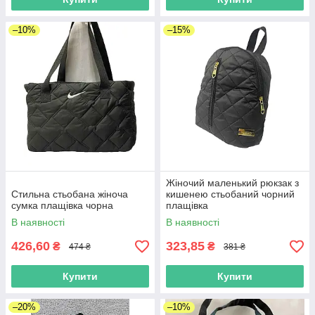
–10%
–15%
Жіночий маленький рюкзак з
Стильна стьобана жіноча
кишенею стьобаний чорний
сумка плащівка чорна
плащівка
В наявності
В наявності
426,60
323,85
₴
₴
474 ₴
381 ₴
Купити
Купити
–20%
–10%