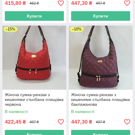
415,80
447,30
₴
₴
462 ₴
497 ₴
Купити
Купити
–15%
–10%
Жіноча сумка-рюкзак з
Жіноча сумка-рюкзак з
кишенями стьобана плащівка
кишенями стьобана плащівка
червона
баклажанова
В наявності
В наявності
422,45
447,30
₴
₴
497 ₴
497 ₴
Купити
Купити