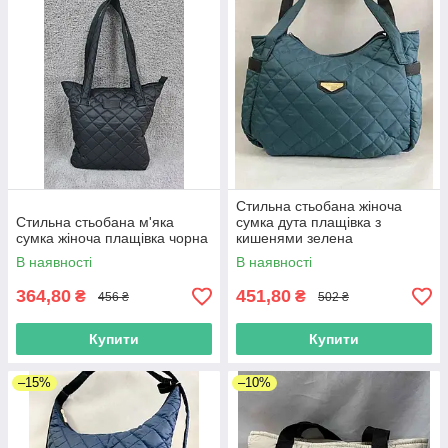
Стильна стьобана жіноча
Стильна стьобана м'яка
сумка дута плащівка з
сумка жіноча плащівка чорна
кишенями зелена
В наявності
В наявності
364,80
451,80
₴
₴
456 ₴
502 ₴
Купити
Купити
–15%
–10%