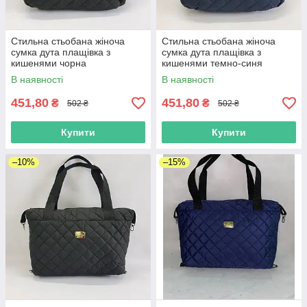
Стильна стьобана жіноча
Стильна стьобана жіноча
сумка дута плащівка з
сумка дута плащівка з
кишенями чорна
кишенями темно-синя
В наявності
В наявності
451,80
451,80
₴
₴
502 ₴
502 ₴
Купити
Купити
–10%
–15%