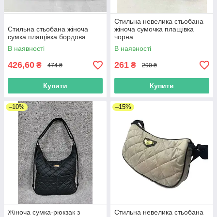
Стильна невелика стьобана
Стильна стьобана жіноча
жіноча сумочка плащівка
сумка плащівка бордова
чорна
В наявності
В наявності
426,60
261
₴
₴
474 ₴
290 ₴
Купити
Купити
–10%
–15%
Жіноча сумка-рюкзак з
Стильна невелика стьобана