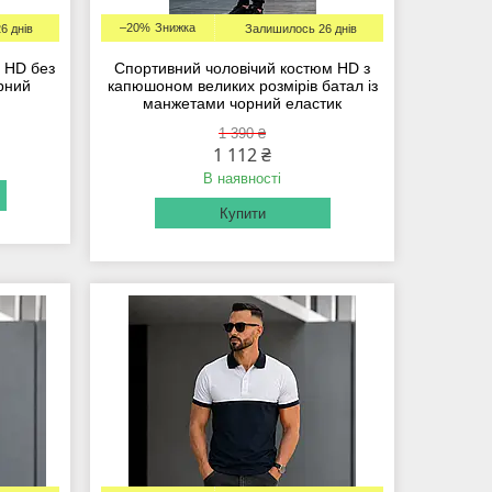
–20%
6 днів
Залишилось 26 днів
 HD без
Спортивний чоловічий костюм HD з
рний
капюшоном великих розмірів батал із
манжетами чорний еластик
1 390 ₴
1 112 ₴
В наявності
Купити