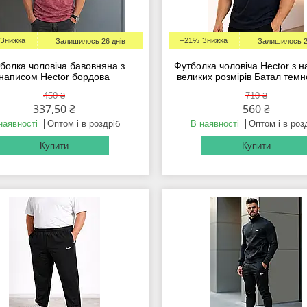
–21%
Залишилось 26 днів
Залишилось 2
болка чоловіча бавовняна з
Футболка чоловіча Hector з 
написом Hector бордова
великих розмірів Батал темн
450 ₴
710 ₴
337,50 ₴
560 ₴
наявності
Оптом і в роздріб
В наявності
Оптом і в роз
Купити
Купити