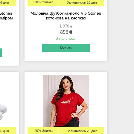
–20%
6 днів
Залишилось 26 днів
 Stones
Чоловіча футболка-поло Vip Stones
коміром
котонова на кнопках
1 070 ₴
856 ₴
В наявності
Купити
–20%
6 днів
Залишилось 26 днів