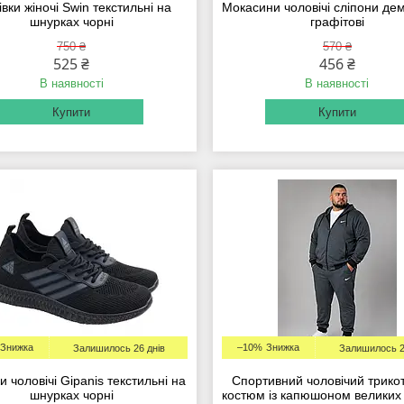
івки жіночі Swin текстильні на
Мокасини чоловічі сліпони дем
шнурках чорні
графітові
750 ₴
570 ₴
525 ₴
456 ₴
В наявності
В наявності
Купити
Купити
–10%
Залишилось 26 днів
Залишилось 2
и чоловічі Gipanis текстильні на
Спортивний чоловічий трико
шнурках чорні
костюм із капюшоном великих 