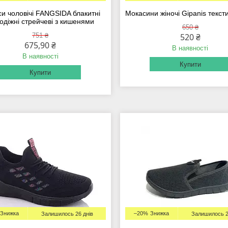
и чоловічі FANGSIDA блакитні
Мокасини жіночі Gipanis тексти
одіжні стрейчеві з кишенями
650 ₴
751 ₴
520 ₴
675,90 ₴
В наявності
В наявності
Купити
Купити
–20%
Залишилось 26 днів
Залишилось 2