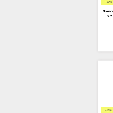
–10%
Лонгсл
дов
–10%