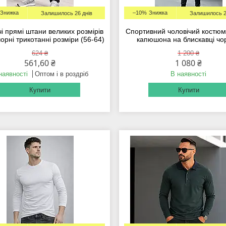
–10%
Залишилось 26 днів
Залишилось 2
чі прямі штани великих розмірів
Спортивний чоловічий костюм
орні трикотанні розміри (56-64)
капюшона на блискавці чо
624 ₴
1 200 ₴
561,60 ₴
1 080 ₴
наявності
Оптом і в роздріб
В наявності
Купити
Купити