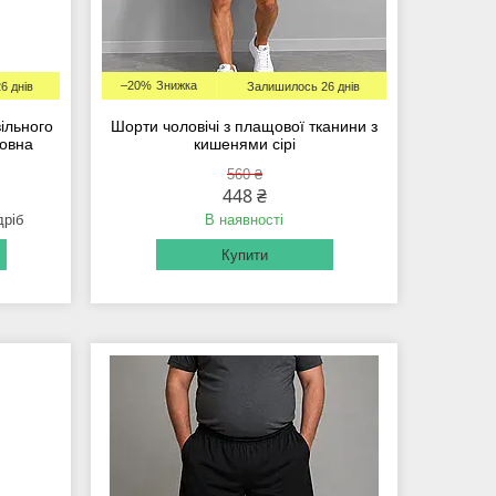
–20%
6 днів
Залишилось 26 днів
вільного
Шорти чоловічі з плащової тканини з
вовна
кишенями сірі
560 ₴
448 ₴
дріб
В наявності
Купити