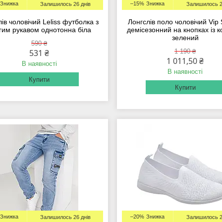
–15%
Залишилось 26 днів
Залишилось 2
ів чоловічий Leliss футболка з
Лонгслів поло чоловічий Vip
гим рукавом однотонна біла
демісезонний на кнопках із 
зелений
590 ₴
531 ₴
1 190 ₴
1 011,50 ₴
В наявності
В наявності
Купити
Купити
–20%
Залишилось 26 днів
Залишилось 2