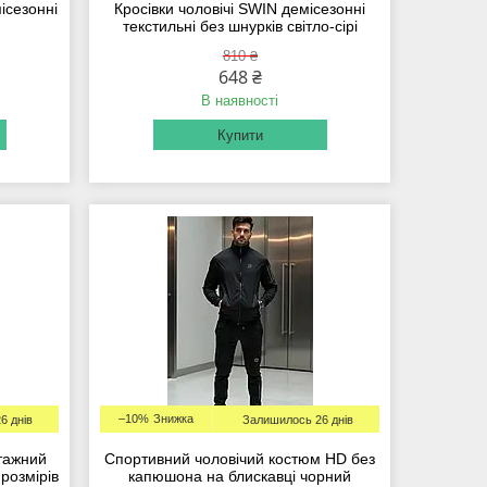
ісезонні
Кросівки чоловічі SWIN демісезонні
текстильні без шнурків світло-сірі
810 ₴
648 ₴
В наявності
Купити
–10%
6 днів
Залишилось 26 днів
тажний
Спортивний чоловічий костюм HD без
розмірів
капюшона на блискавці чорний