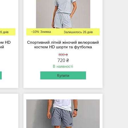
–10%
6 днів
Залишилось 26 днів
тюм HD
Спортивний літній жіночий велюровий
рий
костюм HD шорти та футболка
800 ₴
720 ₴
В наявності
Купити