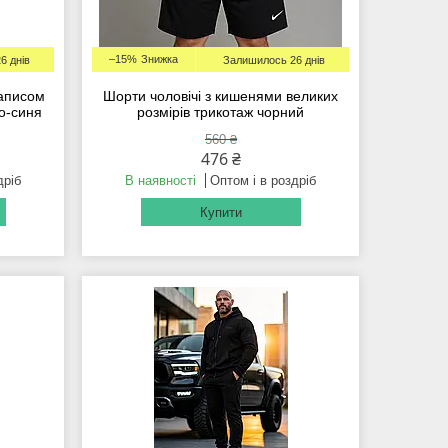
–15%
6 днів
Залишилось 26 днів
написом
Шорти чоловічі з кишенями великих
о-синя
розмірів трикотаж чорний
560 ₴
476 ₴
дріб
В наявності
Оптом і в роздріб
Купити