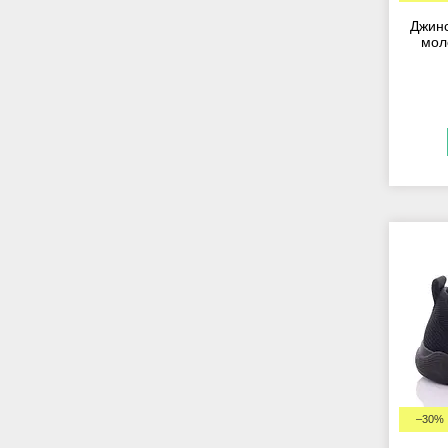
Джинс
мол
–30%