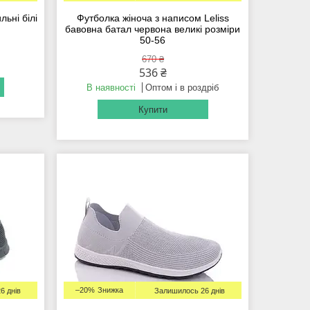
льні білі
Футболка жіноча з написом Leliss
бавовна батал червона великі розміри
50-56
670 ₴
536 ₴
В наявності
Оптом і в роздріб
Купити
–20%
6 днів
Залишилось 26 днів