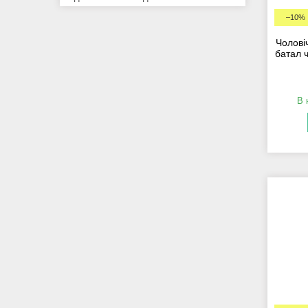
–10%
Чолові
батал ч
В 