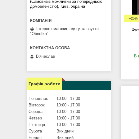
(Самовивіз можливий за попередньою
домовленістю), Київ, Україна
–25%
Інтернет-магазин одягу та взуття
Фут
"Obnofka"
В 
В'ячеслав
Графік роботи
Понеділок
10:00
17:00
Вівторок
10:00
17:00
Середа
10:00
17:00
Четвер
10:00
17:00
Пʼятниця
10:00
17:00
Субота
Вихідний
Неділя
Вихідний