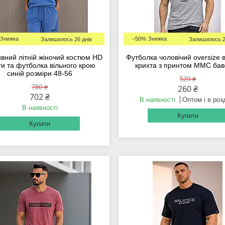
–50%
Залишилось 26 днів
Залишилось 2
вний літній жіночий костюм HD
Футболка чоловічий oversize 
и та футболка вільного крою
крихта з принтом MMC ба
синій розміри 48-56
520 ₴
780 ₴
260 ₴
702 ₴
В наявності
Оптом і в роз
В наявності
Купити
Купити