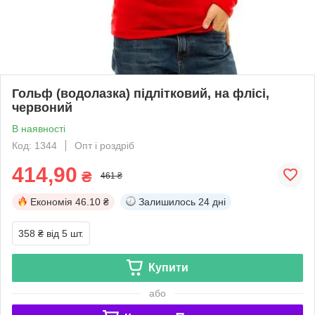
Гольф (водолазка) підлітковий, на флісі,
червоний
В наявності
Код: 1344
Опт і роздріб
414,90
₴
461 ₴
Економія
46.10 ₴
Залишилось
24 дні
358 ₴
від 5 шт.
Купити
або