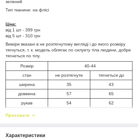
зелений
Тип тканини: на флісі
Ціна:
від 1 шт - 399 грн
від 5 шт - 310 грн
Виміри вказані в не розтягнутому вигляді і до якого розміру
тягнуться, т. к. модель облягає по силуету тіла людини, добре
тягнеться по тілу.
Розмір
40-44
стан
не розтягнуте
тягнеться до
ширина
35
43
довжина
57
65
рукав
54
62
Приховати
Характеристики