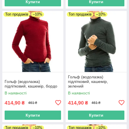
Купити
Купити
Топ продажів
–10%
Топ продажів
–10%
Гольф (водолазка)
Гольф (водолазка)
підлітковий, кашемір,
підлітковий, кашемір, бордо
зелений
В наявності
В наявності
414,90
414,90
₴
₴
461 ₴
461 ₴
Купити
Купити
Топ продажів
–10%
Топ продажів
–10%