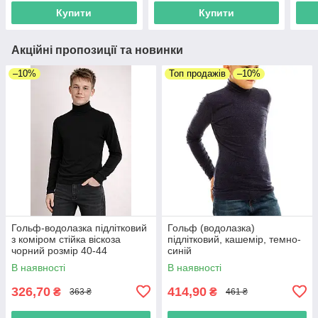
Купити
Купити
Акційні пропозиції та новинки
–10%
Топ продажів
–10%
Гольф-водолазка підлітковий
Гольф (водолазка)
з коміром стійка віскоза
підлітковий, кашемір, темно-
чорний розмір 40-44
синій
В наявності
В наявності
326,70
414,90
₴
₴
363 ₴
461 ₴