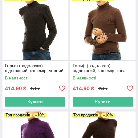
Гольф (водолазка)
Гольф (водолазка)
підлітковий, кашемір, чорний
підлітковий, кашемір, кава
В наявності
В наявності
414,90
414,90
₴
₴
461 ₴
461 ₴
Купити
Купити
Топ продажів
–10%
Топ продажів
–10%