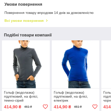
Умови повернення
Повернення товару впродовж 14 днів за домовленістю
Всі умови повернення
Подібні товари компанії
Гольф (водолазка)
Гольф (водолазка)
Голь
підлітковий, на флісі,
підлітковий, на флісі,
підл
темно-сірий
електрик
чор
414,90
414,90
414
₴
₴
461 ₴
461 ₴