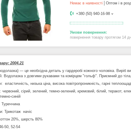
Немає в наявності
Оптом і в роз
+380 (50) 940-16-98
повернення товару протягом 14 д
ару: 2004.21
водолазка) — це необхідна деталь у гардеробі кожного чоловіка. Виріб в
й. Водолазка з довгими рукавами та комірцем "гольф". Приємний до тіла,
: еластичність, низька ціна, висока повітропроникність, гарні теплоощад
 червоний, сірий, зелений, темно-зелений, кремовий, білий, теракот, еле
темно-синій
: Туреччина
ни: Трикотаж начіс
коттон 20%, шерсть 80%
46-50, 52-54