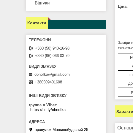
Відгуки
Ціна:
Контакти
Заміри 
тягнетьс
+380 (50) 940-16-98
+380 (96) 066-03-79
Р
obnofka@gmail.com
ш
+380509401698
до
р
ІНШІ ВИДИ ЗВ'ЯЗКУ
группа в Viber
https://bit.ly/obnofka
Характ
Основн
провулок Машинобудівний 28