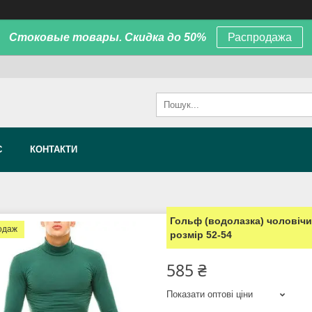
Стоковые товары. Скидка до 50%
Распродажа
С
КОНТАКТИ
Гольф (водолазка) чоловічий
одаж
розмір 52-54
585 ₴
Показати оптові ціни