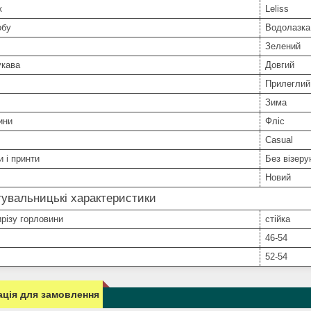
к
Leliss
обу
Водолазка
Зелений
укава
Довгий
Прилеглий
Зима
ини
Фліс
Casual
и і принти
Без візерун
Новий
увальницькі характеристики
різу горловини
стійка
46-54
52-54
ція для замовлення