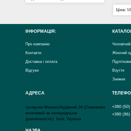
Ціна:
58
ІНФОРМАЦІЯ:
КАТАЛО
Про компанію
Чоловічий
Контакти
Жіночий о
Доставка і оплата
Підліткови
Відгуки
Взуття
Знижки
+380 (50)
провулок Машинобудівний 28 (Самовивіз
можливий за попередньою
+380 (96)
домовленістю), Київ, Україна