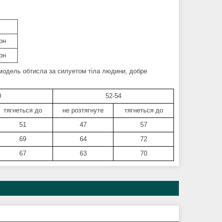
рн
рн
о модель обтисла за силуетом тіла людини, добре
0
52-54
тягнеться до
не розтягнуте
тягнеться до
51
47
57
69
64
72
67
63
70