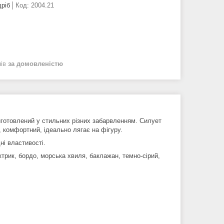
дріб
Код:
2004.21
нів
за домовленістю
иготовлений у стильних різних забарвленням. Силует
 комфортний, ідеально лягає на фігуру.
ні властивості.
ктрик, бордо, морська хвиля, баклажан, темно-сірий,