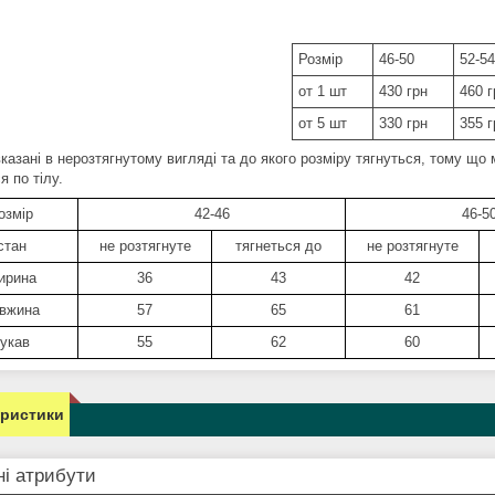
Розмір
46-50
52-54
от 1 шт
430 грн
460 г
от 5 шт
330 грн
355 г
вказані в нерозтягнутому вигляді та до якого розміру тягнуться, тому щ
я по тілу.
озмір
42-46
46-5
стан
не розтягнуте
тягнеться до
не розтягнуте
ирина
36
43
42
вжина
57
65
61
укав
55
62
60
еристики
і атрибути