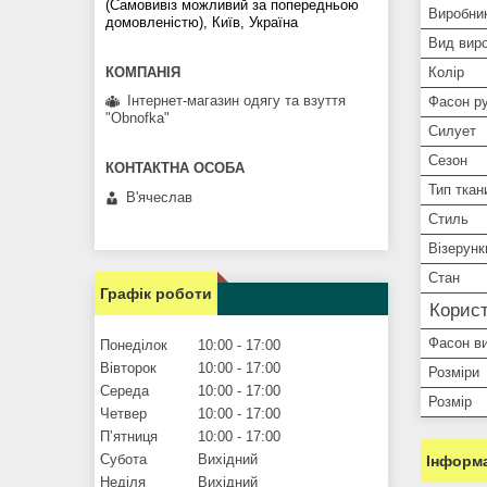
(Самовивіз можливий за попередньою
Виробни
домовленістю), Київ, Україна
Вид вир
Колір
Інтернет-магазин одягу та взуття
Фасон р
"Obnofka"
Силует
Сезон
Тип ткан
В'ячеслав
Стиль
Візерунк
Стан
Графік роботи
Корист
Фасон ви
Понеділок
10:00
17:00
Вівторок
10:00
17:00
Розміри
Середа
10:00
17:00
Розмір
Четвер
10:00
17:00
Пʼятниця
10:00
17:00
Субота
Вихідний
Інформа
Неділя
Вихідний