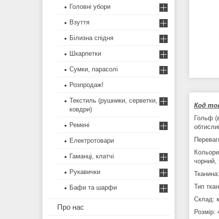
Головні убори
Взуття
Білизна спідня
Шкарпетки
Сумки, парасолі
Розпродаж!
Текстиль (рушники, серветки,
Код тов
ковдри)
Гольф (
Ремені
обтисли
Переваги
Електротовари
Кольори:
Гаманці, клатчі
чорний, 
Рукавички
Тканина
Тип тка
Бафи та шарфи
Склад: 
Про нас
Розмір: 