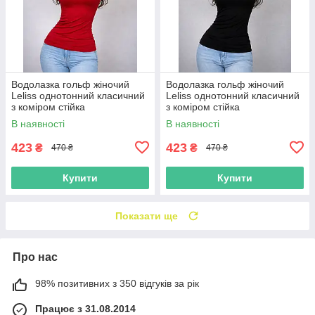
Водолазка гольф жіночий
Водолазка гольф жіночий
Leliss однотонний класичний
Leliss однотонний класичний
з коміром стійка
з коміром стійка
демісезонний віскоза
демісезонний віскоза чорний
В наявності
В наявності
червоний
423
423
₴
₴
470 ₴
470 ₴
Купити
Купити
Показати ще
Про нас
98% позитивних з 350 відгуків за рік
Працює з 31.08.2014