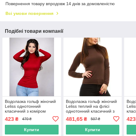
Повернення товару впродовж 14 днів за домовленістю
Всі умови повернення
Подібні товари компанії
Водолазка гольф жіночий
Водолазка гольф жіночий
Водо
Leliss однотонний
Leliss теплий на флісі
Leli
класичний з коміром
однотонний класичний з
клас
стійка демісезонний
коміром стійка шоколад
стій
423
481,65
423
₴
₴
470 ₴
507 ₴
віскоза червоний
віск
Купити
Купити