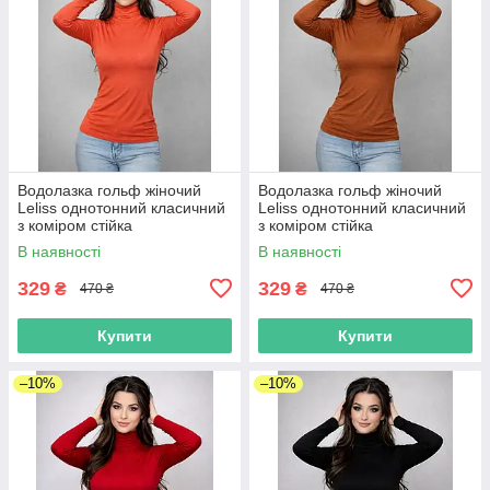
Водолазка гольф жіночий
Водолазка гольф жіночий
Leliss однотонний класичний
Leliss однотонний класичний
з коміром стійка
з коміром стійка
демісезонний віскоза віскоза,
демісезонний віскоза
В наявності
В наявності
кораловий
коричневий
329
329
₴
₴
470 ₴
470 ₴
Купити
Купити
–10%
–10%