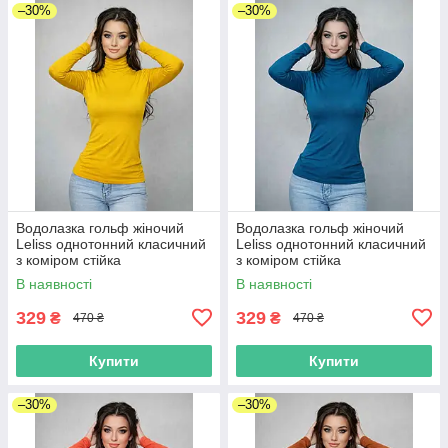
–30%
–30%
Водолазка гольф жіночий
Водолазка гольф жіночий
Leliss однотонний класичний
Leliss однотонний класичний
з коміром стійка
з коміром стійка
демісезонний віскоза желтый
демісезонний віскоза джинс
В наявності
В наявності
329
329
₴
₴
470 ₴
470 ₴
Купити
Купити
–30%
–30%