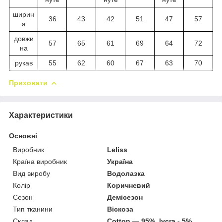
ширин
36
43
42
51
47
57
а
довжи
57
65
61
69
64
72
на
рукав
55
62
60
67
63
70
Приховати
Характеристики
Основні
Виробник
Leliss
Країна виробник
Україна
Вид виробу
Водолазка
Колір
Коричневий
Сезон
Демісезон
Тип тканини
Віскоза
Склад
Сotton ― 95%, lycra - 5%