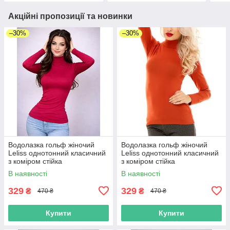
Акційні пропозиції та новинки
–30%
–30%
Водолазка гольф жіночий
Водолазка гольф жіночий
Leliss однотонний класичний
Leliss однотонний класичний
з коміром стійка
з коміром стійка
демісезонний віскоза
демісезонний віскоза теракот
В наявності
В наявності
малиновий
329
329
₴
₴
470 ₴
470 ₴
Купити
Купити