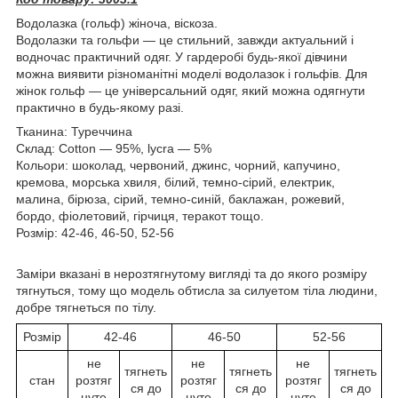
Водолазка (гольф) жіноча, віскоза.
Водолазки та гольфи — це стильний, завжди актуальний і
водночас практичний одяг. У гардеробі будь-якої дівчини
можна виявити різноманітні моделі водолазок і гольфів. Для
жінок гольф — це універсальний одяг, який можна одягнути
практично в будь-якому разі.
Тканина: Туреччина
Склад: Cotton — 95%, lycra — 5%
Кольори: шоколад, червоний, джинс, чорний, капучино,
кремова, морська хвиля, білий, темно-сірий, електрик,
малина, бірюза, сірий, темно-синій, баклажан, рожевий,
бордо, фіолетовий, гірчиця, теракот тощо.
Розмір: 42-46, 46-50, 52-56
Заміри вказані в нерозтягнутому вигляді та до якого розміру
тягнуться, тому що модель обтисла за силуетом тіла людини,
добре тягнеться по тілу.
Розмір
42-46
46-50
52-56
не
не
не
тягнеть
тягнеть
тягнеть
стан
розтяг
розтяг
розтяг
ся до
ся до
ся до
нуте
нуте
нуте