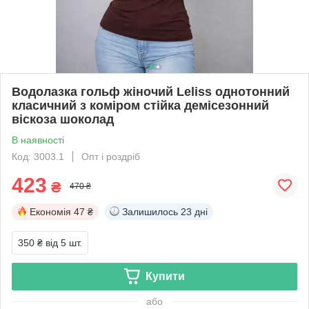
Водолазка гольф жіночий Leliss однотонний
класичний з коміром стійка демісезонний
віскоза шоколад
В наявності
Код: 3003.1
Опт і роздріб
423
₴
470 ₴
Економія
47 ₴
Залишилось
23 дні
350 ₴
від 5 шт.
Купити
або