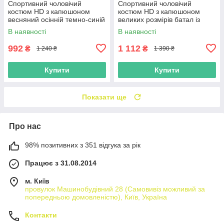
Спортивний чоловічий
Спортивний чоловічий
костюм HD з капюшоном
костюм HD з капюшоном
весняний осінній темно-синій
великих розмірів батал із
манжетами чорний еластик
В наявності
В наявності
992
1 112
₴
₴
1 240 ₴
1 390 ₴
Купити
Купити
Показати ще
Про нас
98% позитивних з 351 відгука за рік
Працює з 31.08.2014
м. Київ
провулок Машинобудівний 28 (Самовивіз можливий за
попередньою домовленістю), Київ, Україна
Контакти