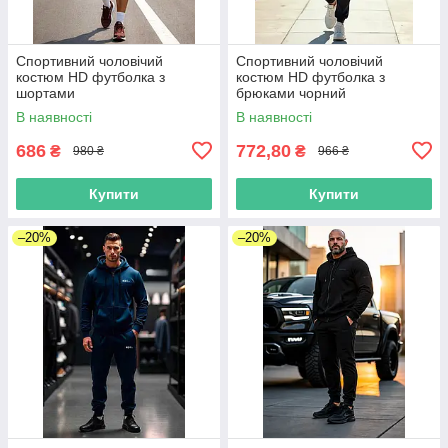
Спортивний чоловічий
Спортивний чоловічий
костюм HD футболка з
костюм HD футболка з
шортами
брюками чорний
В наявності
В наявності
686
772,80
₴
₴
980 ₴
966 ₴
Купити
Купити
–20%
–20%