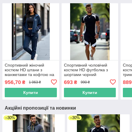
Спортивний жіночий
Спортивний чоловічий
Спор
костюм HD штани з
костюм HD футболка з
кос
манжетами та кофтою на
шортами чорний
трик
блискавці без капюшона
петл
956,70
693
889
₴
₴
1 063 ₴
990 ₴
костюмка темно-синій
Купити
Купити
Акційні пропозиції та новинки
–30%
–30%