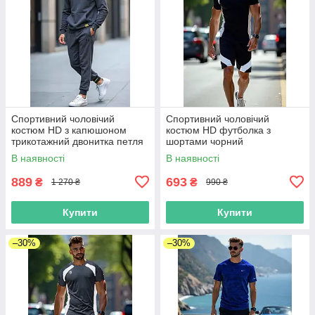
Спортивний чоловічий
Спортивний чоловічий
костюм HD з капюшоном
костюм HD футболка з
трикотажний двонитка петля
шортами чорний
синій меланж
В наявності
В наявності
889
693
₴
₴
1 270 ₴
990 ₴
Купити
Купити
–30%
–30%