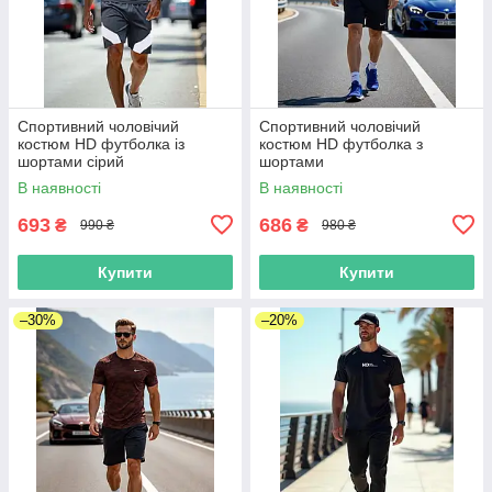
Спортивний чоловічий
Спортивний чоловічий
костюм HD футболка із
костюм HD футболка з
шортами сірий
шортами
В наявності
В наявності
693
686
₴
₴
990 ₴
980 ₴
Купити
Купити
–30%
–20%