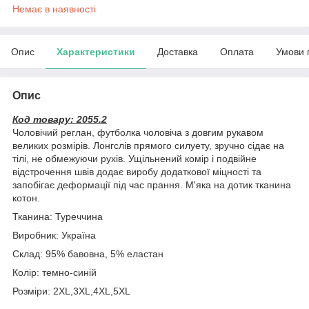
Немає в наявності
Опис
Характеристики
Доставка
Оплата
Умови 
Опис
Код товару: 2055.2
Чоловічий реглан, футболка чоловіча з довгим рукавом
великих розмірів. Лонгслів прямого силуету, зручно сідає на
тілі, не обмежуючи рухів. Ущільнений комір і подвійне
відстрочення швів додає виробу додаткової міцності та
запобігає деформації під час прання. М'яка на дотик тканина
котон.
Тканина: Туреччина
Виробник: Україна
Склад: 95% бавовна, 5% еластан
Колір: темно-синій
Розміри: 2XL,3XL,4XL,5XL