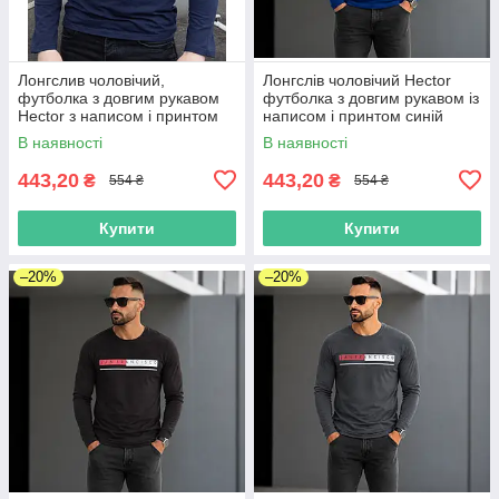
Лонгслив чоловічий,
Лонгслів чоловічий Hector
футболка з довгим рукавом
футболка з довгим рукавом із
Hector з написом і принтом
написом і принтом синій
темно-синій
В наявності
В наявності
443,20
443,20
₴
₴
554 ₴
554 ₴
Купити
Купити
–20%
–20%