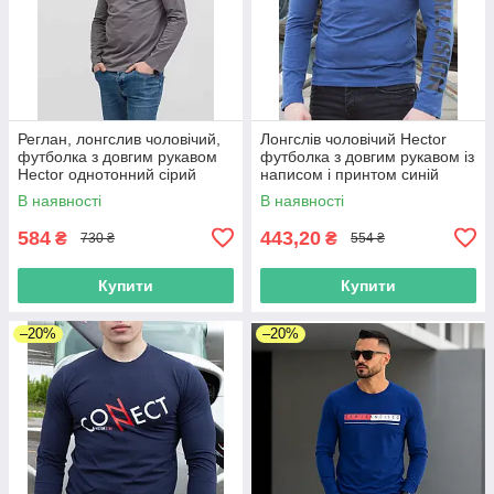
Реглан, лонгслив чоловічий,
Лонгслів чоловічий Hector
футболка з довгим рукавом
футболка з довгим рукавом із
Hector однотонний сірий
написом і принтом синій
Розмір S
В наявності
В наявності
584
443,20
₴
₴
730 ₴
554 ₴
Купити
Купити
–20%
–20%