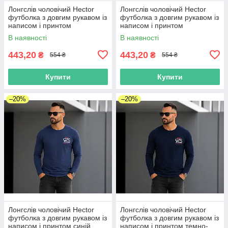
Лонгслів чоловічий Hector
Лонгслів чоловічий Hector
футболка з довгим рукавом із
футболка з довгим рукавом із
написом і принтом
написом і принтом
коричневий
антрацитовий
В наявності
В наявності
443,20
443,20
₴
₴
554 ₴
554 ₴
Купити
Купити
–20%
–20%
Лонгслів чоловічий Hector
Лонгслів чоловічий Hector
футболка з довгим рукавом із
футболка з довгим рукавом із
написом і принтом синій
написом і принтом темно-