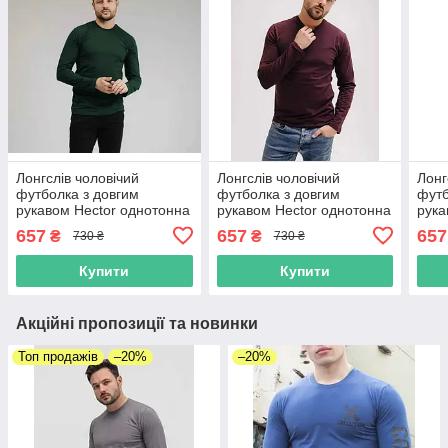
Лонгслів чоловічий
Лонгслів чоловічий
Лонг
футболка з довгим
футболка з довгим
футб
рукавом Hector однотонна
рукавом Hector однотонна
рука
зелений розмір L
котонова вишневий з
темн
657
657
657
₴
₴
730 ₴
730 ₴
круглим коміром
Купити
Купити
Акційні пропозиції та новинки
Топ продажів
–20%
–20%