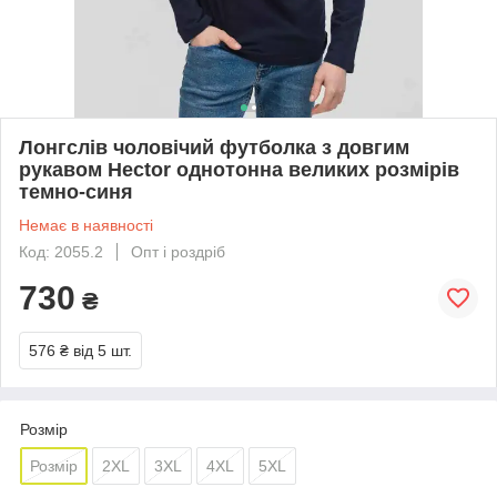
Лонгслів чоловічий футболка з довгим
рукавом Hector однотонна великих розмірів
темно-синя
Немає в наявності
Код: 2055.2
Опт і роздріб
730
₴
576 ₴
від 5 шт.
Розмір
Розмір
2XL
3XL
4XL
5XL