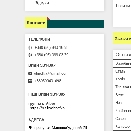
Відгуки
Розміри:
Контакти
Характ
+380 (50) 940-16-98
Основ
+380 (96) 066-03-79
Виробни
Стать
obnofka@gmail.com
Колір
+380509401698
Тип ткан
ІНШІ ВИДИ ЗВ'ЯЗКУ
Верх
Низ
группа в Viber
https://bit.ly/obnofka
Країна в
Сезон
Капюшо
провулок Машинобудівний 28