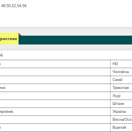
 48,50,52,54,56
еристики
ні
к
HD
Чоловіча
Синій
ини
Трикотаж
Худі
Штани
иробник
Україна
Весна/Осі
н
Вшитий