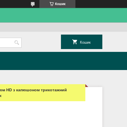
Кошик
Кошик
юм HD з капюшоном трикотажний
ж