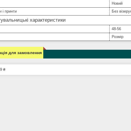
Новий
и і принти
Без візерун
увальницькі характеристики
48-56
Розмір
ція для замовлення
9 ₴