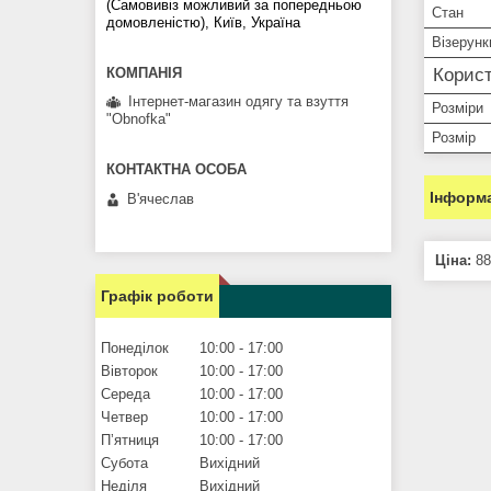
(Самовивіз можливий за попередньою
Стан
домовленістю), Київ, Україна
Візерунк
Корист
Інтернет-магазин одягу та взуття
Розміри
"Obnofka"
Розмір
Інформа
В'ячеслав
Ціна:
88
Графік роботи
Понеділок
10:00
17:00
Вівторок
10:00
17:00
Середа
10:00
17:00
Четвер
10:00
17:00
Пʼятниця
10:00
17:00
Субота
Вихідний
Неділя
Вихідний