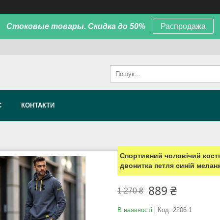
Стоковые товары. Скидка до 50%
Распродажа
С
КОНТАКТИ
Спортивний чоловічий кост
двонитка петля синій мелан
889 ₴
1 270 ₴
В наявності
Код:
2206.1