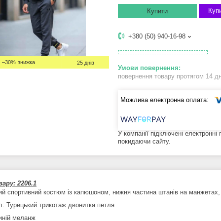
Купи
Купити
+380 (50) 940-16-98
–30%
25 днів
повернення товару протягом 14 д
У компанії підключені електронні
покидаючи сайту.
ару: 2206.1
ий спортивний костюм із капюшоном, нижня частина штанів на манжетах,
л: Турецький трикотаж двонитка петля
синій меланж