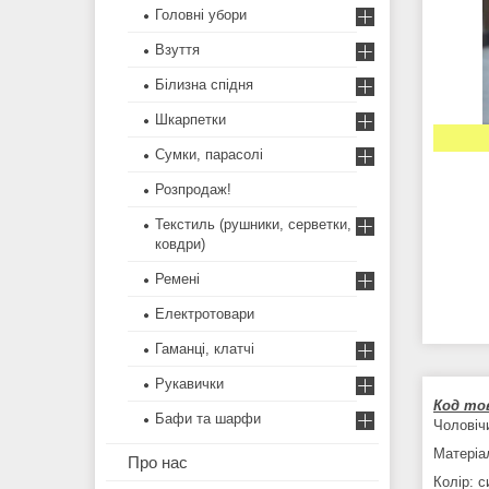
Головні убори
Взуття
Білизна спідня
Шкарпетки
Сумки, парасолі
Розпродаж!
Текстиль (рушники, серветки,
ковдри)
Ремені
Електротовари
Гаманці, клатчі
Рукавички
Код тов
Бафи та шарфи
Чоловіч
Матеріа
Про нас
Колір: 