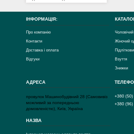
ІНФОРМАЦІЯ:
КАТАЛО
Про компанію
Чоловічий
Контакти
Жіночий о
Доставка і оплата
Підліткови
Відгуки
Взуття
Знижки
+380 (50)
провулок Машинобудівний 28 (Самовивіз
можливий за попередньою
+380 (96)
домовленістю), Київ, Україна