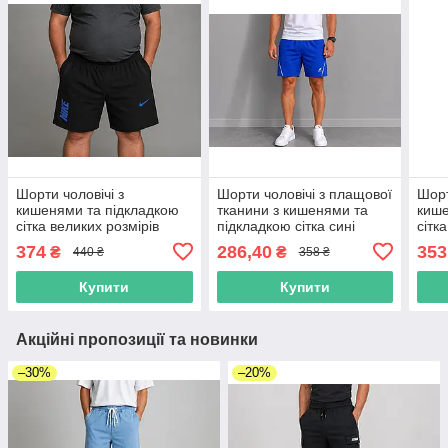
Шорти чоловічі з
Шорти чоловічі з плащової
Шорт
кишенями та підкладкою
тканини з кишенями та
кише
сітка великих розмірів
підкладкою сітка сині
сітк
чорні плащівка
чорн
374
286,40
353
₴
₴
440 ₴
358 ₴
Купити
Купити
Акційні пропозиції та новинки
–30%
–20%