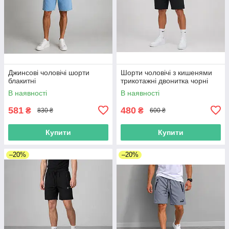
Джинсові чоловічі шорти
Шорти чоловічі з кишенями
блакитні
трикотажні двонитка чорні
В наявності
В наявності
581
480
₴
₴
830 ₴
600 ₴
Купити
Купити
–20%
–20%