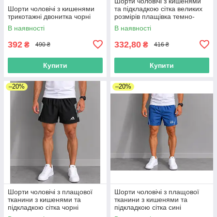
Шорти чоловічі з кишенями
Шорти чоловічі з кишенями
та підкладкою сітка великих
трикотажні двонитка чорні
розмірів плащівка темно-
зелені
В наявності
В наявності
392
332,80
₴
₴
490 ₴
416 ₴
Купити
Купити
–20%
–20%
Шорти чоловічі з плащової
Шорти чоловічі з плащової
тканини з кишенями та
тканини з кишенями та
підкладкою сітка чорні
підкладкою сітка сині