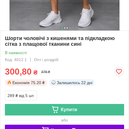
Шорти чоловічі з кишенями та підкладкою
сітка з плащової тканини сині
В наявності
Код: 4012.1
Опт і роздріб
300,80
₴
376 ₴
Економія
75.20 ₴
Залишилось
22 дні
289 ₴
від 5 шт.
Купити
або