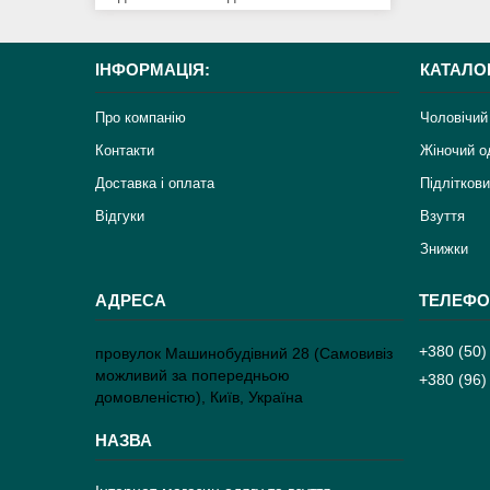
ІНФОРМАЦІЯ:
КАТАЛО
Про компанію
Чоловічий
Контакти
Жіночий о
Доставка і оплата
Підліткови
Відгуки
Взуття
Знижки
+380 (50)
провулок Машинобудівний 28 (Самовивіз
можливий за попередньою
+380 (96)
домовленістю), Київ, Україна