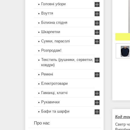
Головні убори
Взуття
Білизна спідня
Шкарпетки
Сумки, парасолі
Розпродаж!
Текстиль (рушники, серветки,
ковдри)
Ремені
Електротовари
Гаманці, клатчі
Рукавички
Бафи та шарфи
Код тов
Про нас
Светр ч
Виробни