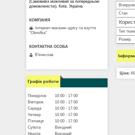
(Самовивіз можливий за попередньою
Візерунк
домовленістю), Київ, Україна
Стан
Корист
Інтернет-магазин одягу та взуття
Тип ткан
"Obnofka"
Розмір
В'ячеслав
Інформа
Ціна:
66
Графік роботи
Понеділок
10:00
17:00
Вівторок
10:00
17:00
Середа
10:00
17:00
Четвер
10:00
17:00
Пʼятниця
10:00
17:00
Субота
Вихідний
Неділя
Вихідний