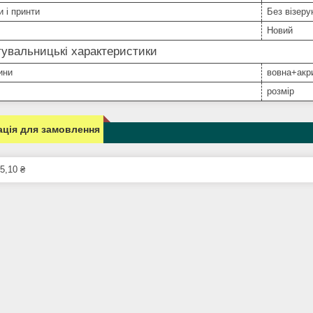
и і принти
Без візерун
Новий
увальницькі характеристики
ини
вовна+акр
розмір
ція для замовлення
5,10 ₴