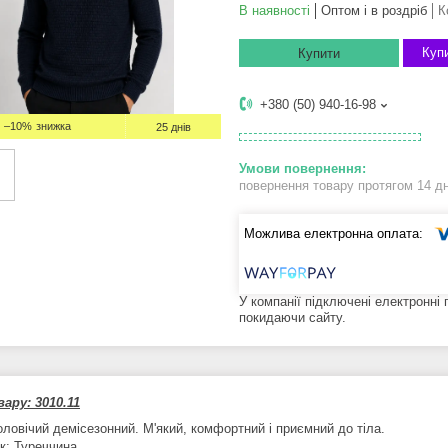
В наявності
Оптом і в роздріб
К
Купи
Купити
+380 (50) 940-16-98
–10%
25 днів
повернення товару протягом 14 д
У компанії підключені електронні
покидаючи сайту.
ару: 3010.11
оловічий демісезонний. М'який, комфортний і приємний до тіла.
к: Туреччина