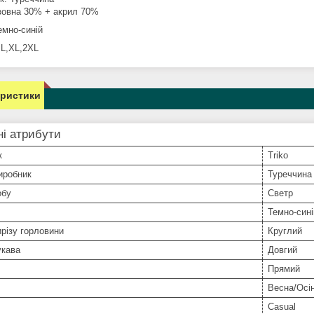
вовна 30% + акрил 70%
емно-синій
 L,XL,2XL
еристики
і атрибути
к
Triko
иробник
Туреччина
обу
Светр
Темно-сині
різу горловини
Круглий
укава
Довгий
Прямий
Весна/Осі
Casual