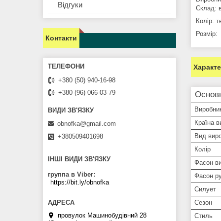
Відгуки
Склад: 
Колір: т
Розмір:
Контакти
Характ
+380 (50) 940-16-98
+380 (96) 066-03-79
Основн
Виробни
Країна в
obnofka@gmail.com
Вид вир
+380509401698
Колір
ІНШІ ВИДИ ЗВ'ЯЗКУ
Фасон ви
группа в Viber
Фасон р
https://bit.ly/obnofka
Силует
Сезон
провулок Машинобудівний 28
Стиль