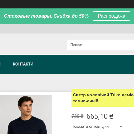
Стоковые товары. Скидка до 50%
Распродажа
С
КОНТАКТИ
Светр чоловічий Triko демі
темно-синій
665,10 ₴
739 ₴
Показати оптові ціни