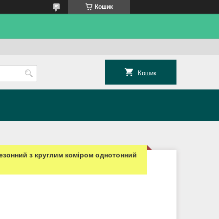
Кошик
Кошик
сезонний з круглим коміром однотонний