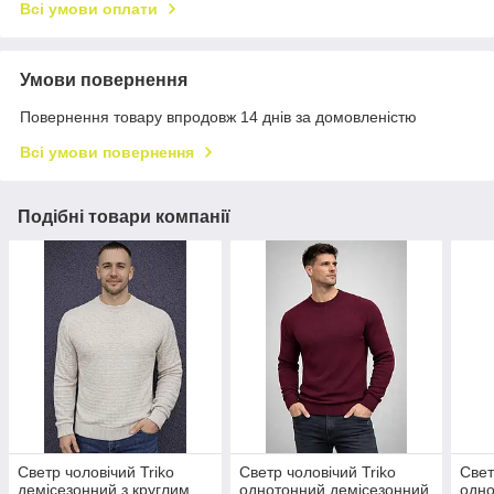
Всі умови оплати
Умови повернення
Повернення товару впродовж 14 днів за домовленістю
Всі умови повернення
Подібні товари компанії
Светр чоловічий Triko
Светр чоловічий Triko
Свет
демісезонний з круглим
однотонний демісезонний
одно