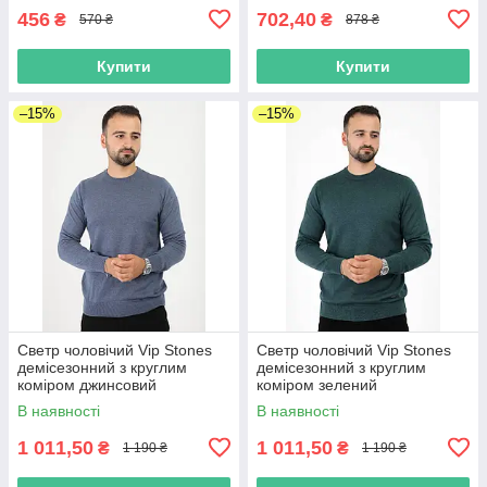
456
702,40
₴
₴
570 ₴
878 ₴
Купити
Купити
–15%
–15%
Светр чоловічий Vip Stones
Светр чоловічий Vip Stones
демісезонний з круглим
демісезонний з круглим
коміром джинсовий
коміром зелений
В наявності
В наявності
1 011,50
1 011,50
₴
₴
1 190 ₴
1 190 ₴