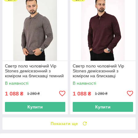
Светр поло чоловічий Vip
Светр поло чоловічий Vip
Stones демісезонний з
Stones демісезонний з
коміром на блискавці темний
коміром на блискавці
беж
бордовий
В наявності
В наявності
1 088
1 088
₴
₴
1 280 ₴
1 280 ₴
Купити
Купити
Показати ще