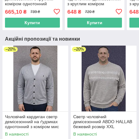
коміром однотонний
з круглим коміром
з кр
молочний
бордовий
сіри
665,10
648
648
₴
₴
739 ₴
720 ₴
Купити
Купити
Акційні пропозиції та новинки
–20%
–20%
Чоловічий кардиган светр
Светр чоловічий
демісезонний на ґудзиках
демісезонний ABDO HALLAB
однотонний з коміром мис
бежевий розмір XXL
світло-сірий
В наявності
В наявності