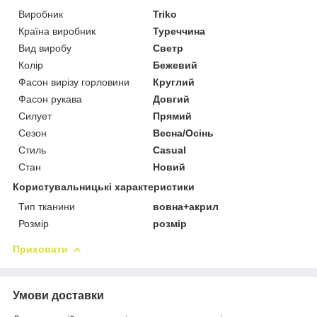
Виробник
Triko
Країна виробник
Туреччина
Вид виробу
Светр
Колір
Бежевий
Фасон вирізу горловини
Круглий
Фасон рукава
Довгий
Силует
Прямий
Сезон
Весна/Осінь
Стиль
Casual
Стан
Новий
Користувальницькі характеристики
Тип тканини
вовна+акрил
Розмір
розмір
Приховати
Умови доставки