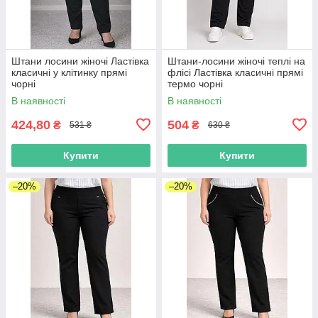
Штани лосини жіночі Ластівка
Штани-лосини жіночі теплі на
класичні у клітинку прямі
флісі Ластівка класичні прямі
чорні
термо чорні
В наявності
В наявності
424,80
504
₴
₴
531 ₴
630 ₴
Купити
Купити
–20%
–20%