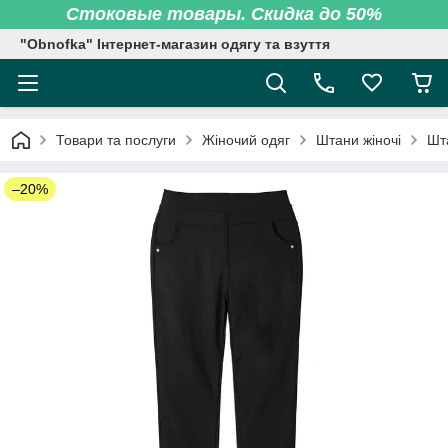
Стоковые товары. Скидка до 50%
"Obnofka" Інтернет-магазин одягу та взуття
Товари та послуги
Жіночий одяг
Штани жіночі
Шта
–20%