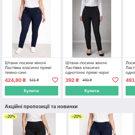
Штани лосини жіночі
Штани-лосини жіночі
Лоси
Ластівка класичні прямі
Ластівка класичні
Ласт
темно-сині
однотонні прямі чорні
одно
верб
424,80
392
491
₴
₴
531 ₴
490 ₴
L-6X
Купити
Купити
Акційні пропозиції та новинки
–20%
–20%