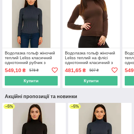
Водолазка гольф жіночий
Водолазка гольф жіночий
Водо
теплий Leliss класичний
Leliss теплий на флісі
тепл
однотонний рубчик з
однотонний класичний з
одно
коміром стійка графітовий
коміром стійка шоколад
комі
549,10
481,65
549
₴
₴
578 ₴
507 ₴
Купити
Купити
Акційні пропозиції та новинки
–5%
–5%