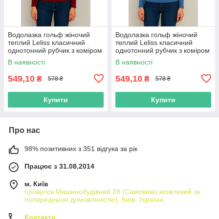
Водолазка гольф жіночий
Водолазка гольф жіночий
теплий Leliss класичний
теплий Leliss класичний
однотонний рубчик з коміром
однотонний рубчик з коміром
стійка бордовий
стійка блакитний
В наявності
В наявності
549,10
549,10
₴
₴
578 ₴
578 ₴
Купити
Купити
Про нас
98% позитивних з 351 відгука за рік
Працює з 31.08.2014
м. Київ
провулок Машинобудівний 28 (Самовивіз можливий за
попередньою домовленістю), Київ, Україна
Контакти