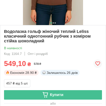
Водолазка гольф жіночий теплий Leliss
класичний однотонний рубчик з коміром
стійка шоколадний
В наявності
Код: 1164.7
Опт і роздріб
549,10
₴
578 ₴
Економія
28.90 ₴
Залишилось
26 днів
457 ₴
від 5 шт.
Купити
або