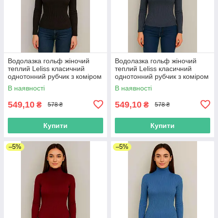
Водолазка гольф жіночий
Водолазка гольф жіночий
теплий Leliss класичний
теплий Leliss класичний
однотонний рубчик з коміром
однотонний рубчик з коміром
стійка чорний
стійка графітовий
В наявності
В наявності
549,10
549,10
₴
₴
578 ₴
578 ₴
Купити
Купити
–5%
–5%