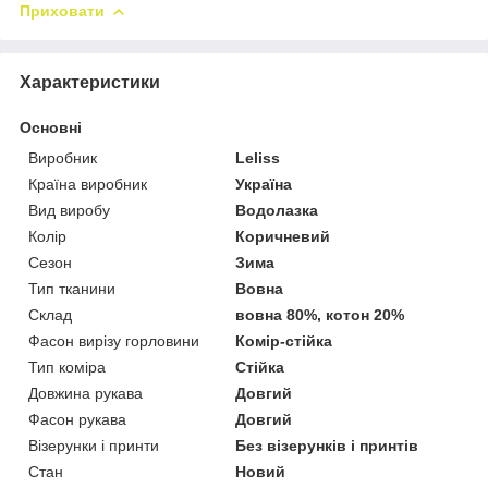
Приховати
Характеристики
Основні
Виробник
Leliss
Країна виробник
Україна
Вид виробу
Водолазка
Колір
Коричневий
Сезон
Зима
Тип тканини
Вовна
Склад
вовна 80%, котон 20%
Фасон вирізу горловини
Комір-стійка
Тип коміра
Стійка
Довжина рукава
Довгий
Фасон рукава
Довгий
Візерунки і принти
Без візерунків і принтів
Стан
Новий