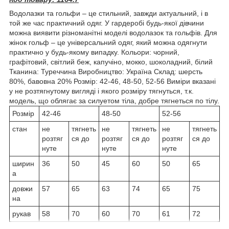
Водолазки та гольфи – це стильний, завжди актуальний, і в
той же час практичний одяг. У гардеробі будь-якої дівчини
можна виявити різноманітні моделі водолазок та гольфів. Для
жінок гольф – це універсальний одяг, який можна одягнути
практично у будь-якому випадку. Кольори: чорний,
графітовий, світлий беж, капучіно, мокко, шоколадний, білий
Тканина: Туреччина Виробництво: Україна Склад: шерсть
80%, бавовна 20% Розмір: 42-46, 48-50, 52-56 Виміри вказані
у не розтягнутому вигляді і якого розміру тягнуться, т.к.
модель, що облягає за силуетом тіла, добре тягнеться по тілу.
Розмір
42-46
48-50
52-56
стан
не
тягнеть
не
тягнеть
не
тягнеть
розтяг
ся до
розтяг
ся до
розтяг
ся до
нуте
нуте
нуте
ширин
36
50
45
60
50
65
а
довжи
57
65
63
74
65
75
на
рукав
58
70
60
70
61
72