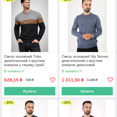
Светр чоловічий Triko
Светр чоловічий Vip Stones
демісезонний з круглим
демісезонний з круглим
коміром у смужку сірий
коміром джинсовий
В наявності
В наявності
628,15
1 011,50
₴
₴
739 ₴
1 190 ₴
Купити
Купити
–15%
–15%