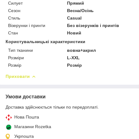
Силует
Прямий
Сезон
Весна/Осінь
Стиль
Casual
Візерунки і принти
Без візерунків і принтів
Стан
Новий
Користувальницькі характеристики
Тип тканини
вовна+акрил
Розміри
L-ХХL
Розмір
Розмір
Приховати
Умови доставки
Доставка здійснюється тільки по передоплаті.
Нова Пошта
Магазини Rozetka
Укрпошта