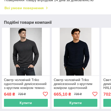
Повернення товару впродовж 14 днів за домовленістю
Всі умови повернення
Подібні товари компанії
Светр чоловічий Triko
Светр чоловічий Triko
Свет
однотонний демісезонний
демісезонний з круглим
дем
з круглим коміром темно-
коміром однотонний
HALL
сірий
темно-синій
XXL
648
665,10
702
₴
₴
720 ₴
739 ₴
Купити
Купити