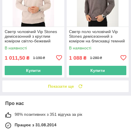
Светр чоловічий Vip Stones
Светр поло чоловічий Vip
демісезонний з круглим
Stones демісезонний з
коміром світло-бежевий
коміром на блискавці темний
беж
В наявності
В наявності
1 011,50
1 088
₴
₴
1 190 ₴
1 280 ₴
Купити
Купити
Показати ще
Про нас
98% позитивних з 351 відгука за рік
Працює з 31.08.2014