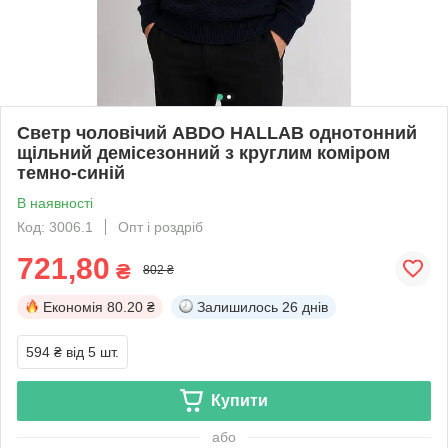
Светр чоловічий ABDO HALLAB однотонний
щільний демісезонний з круглим коміром
темно-синій
В наявності
Код: 3006.1
Опт і роздріб
721,80
₴
802 ₴
Економія
80.20 ₴
Залишилось
26 днів
594 ₴
від 5 шт.
Купити
або