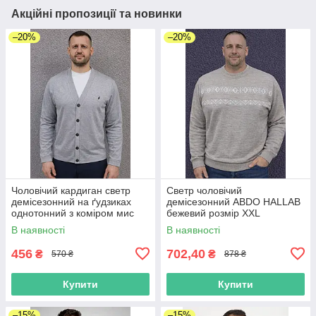
Акційні пропозиції та новинки
–20%
–20%
Чоловічий кардиган светр
Светр чоловічий
демісезонний на ґудзиках
демісезонний ABDO HALLAB
однотонний з коміром мис
бежевий розмір XXL
світло-сірий
В наявності
В наявності
456
702,40
₴
₴
570 ₴
878 ₴
Купити
Купити
–15%
–15%