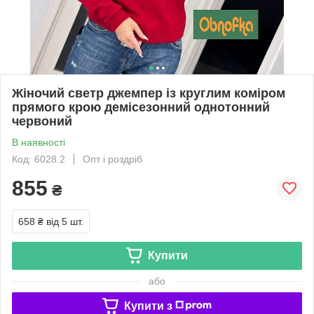
Жіночий светр джемпер із круглим коміром
прямого крою демісезонний однотонний
червоний
В наявності
Код: 6028.2
Опт і роздріб
855
₴
658 ₴
від 5 шт.
Купити
або
Купити з