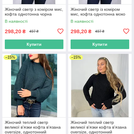
Жіночий светр з коміром мис,
Жіночий светр із коміром
кофта однотонна чорна
мис, кофта однотонна моко
В наявності
В наявності
298,20
298,20
₴
₴
497 ₴
497 ₴
Купити
Купити
–15%
–15%
Жіночий теплий светр
Жіночий теплий светр
великої в'язки кофта в'язана
великої в'язки кофта в'язана
oversize, однотонний
oversize, однотонний