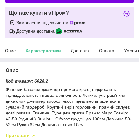
Що таке купити з Пром?
Замовлення під захистом
Доступна доставка
Опис
Характеристики
Доставка
Оплата
Умови 
Опис
Код товару: 6028.2
Жіночий базовий джемпер прямого крою, підкреслить
індивідуальність і надасть жіночності. Легкий, ультрам'який,
дихаючий джемпер високої якості ідеально впишеться в
сучасний гардероб. Круглий виріз горловини, прямий силует,
довгі рукави. Тканина: Турецька пряжа Пряжа: Марс Розмір:
42-50 (єдиний) Виміри: Обхват грудей до 100см Довжина 50-
52см Рукав 62см Довжина плеча 10см
Приховати