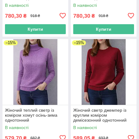
вільного крою
вільного крою
В наявності
В наявності
780,30
780,30
₴
₴
918 ₴
918 ₴
Купити
Купити
–15%
–15%
Жіночий теплий светр із
Жіночий светр джемпер із
коміром хомут осінь-зима
круглим коміром
однотонний
демісезонний однотонний
В наявності
В наявності
579,70
589,05
₴
₴
682 ₴
693 ₴