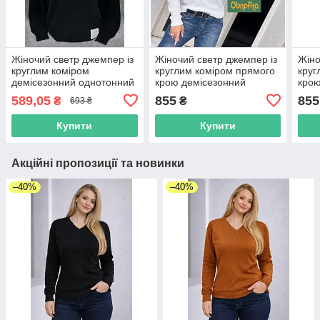
Жіночий светр джемпер із
Жіночий светр джемпер із
Жіно
круглим коміром
круглим коміром прямого
круг
демісезонний однотонний
крою демісезонний
крою
однотонний білий
одно
589,05
855
855
₴
₴
693 ₴
Купити
Купити
Акційні пропозиції та новинки
–40%
–40%