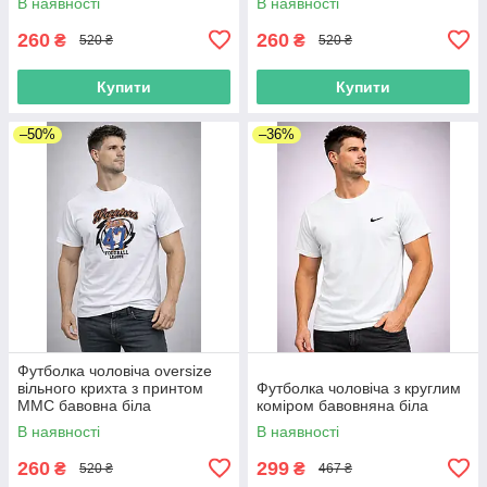
В наявності
В наявності
260
260
₴
₴
520 ₴
520 ₴
Купити
Купити
–50%
–36%
Футболка чоловіча oversize
вільного крихта з принтом
Футболка чоловіча з круглим
MMC бавовна біла
коміром бавовняна біла
В наявності
В наявності
260
299
₴
₴
520 ₴
467 ₴