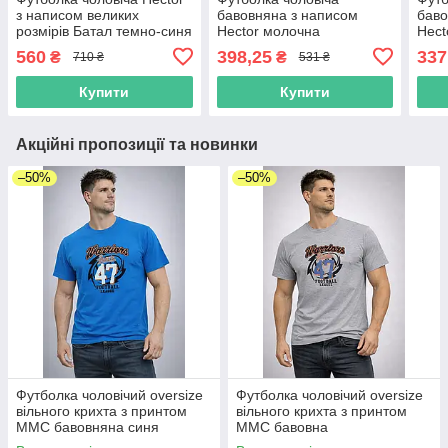
з написом великих
бавовняна з написом
баво
розмірів Батал темно-синя
Hector молочна
Hect
560
398,25
337
₴
₴
710 ₴
531 ₴
Купити
Купити
Акційні пропозиції та новинки
–50%
–50%
Футболка чоловічий oversize
Футболка чоловічий oversize
вільного крихта з принтом
вільного крихта з принтом
MMC бавовняна синя
MMC бавовна