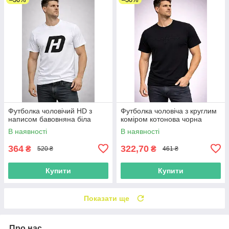
Футболка чоловічий HD з
Футболка чоловіча з круглим
написом бавовняна біла
коміром котонова чорна
В наявності
В наявності
364
322,70
₴
₴
520 ₴
461 ₴
Купити
Купити
Показати ще
Про нас