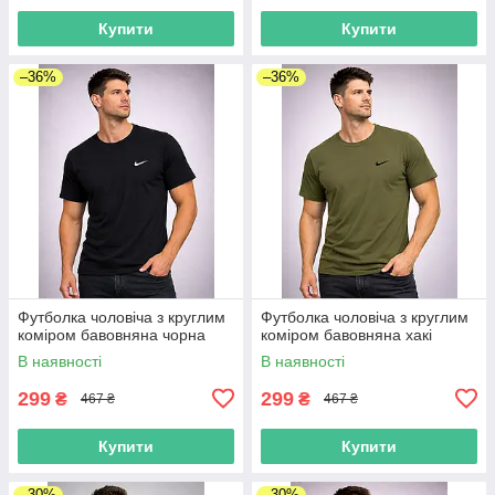
Купити
Купити
–36%
–36%
Футболка чоловіча з круглим
Футболка чоловіча з круглим
коміром бавовняна чорна
коміром бавовняна хакі
В наявності
В наявності
299
299
₴
₴
467 ₴
467 ₴
Купити
Купити
–30%
–30%