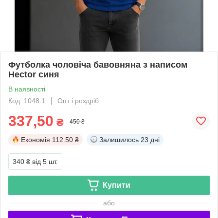
Футболка чоловіча бавовняна з написом
Hector синя
В наявності
Код: 1048.1
Опт і роздріб
337,50
₴
450 ₴
Економія
112.50 ₴
Залишилось
23 дні
340 ₴
від 5 шт.
Купити
або