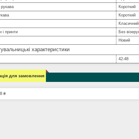
 рукава
Короткий
укава
Короткий
Класичний
и і принти
Без візерун
Новий
увальницькі характеристики
42-48
ція для замовлення
8 ₴