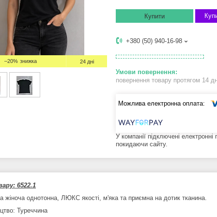
Купи
Купити
+380 (50) 940-16-98
–20%
24 дні
повернення товару протягом 14 д
У компанії підключені електронні
покидаючи сайту.
ару: 6522.1
а жіноча однотонна, ЛЮКС якості, м'яка та приємна на дотик тканина.
цтво: Туреччина