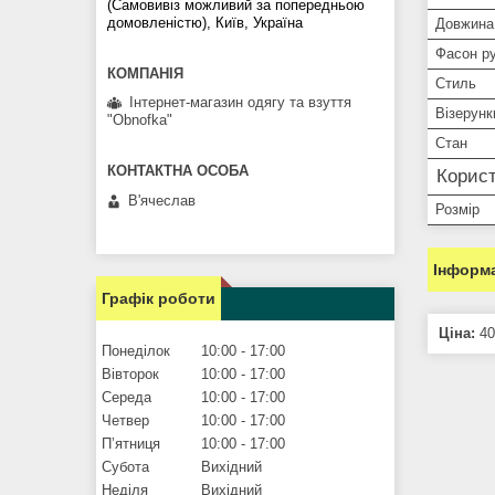
(Самовивіз можливий за попередньою
домовленістю), Київ, Україна
Довжина
Фасон р
Стиль
Інтернет-магазин одягу та взуття
Візерунк
"Obnofka"
Стан
Корист
В'ячеслав
Розмір
Інформа
Графік роботи
Ціна:
40
Понеділок
10:00
17:00
Вівторок
10:00
17:00
Середа
10:00
17:00
Четвер
10:00
17:00
Пʼятниця
10:00
17:00
Субота
Вихідний
Неділя
Вихідний