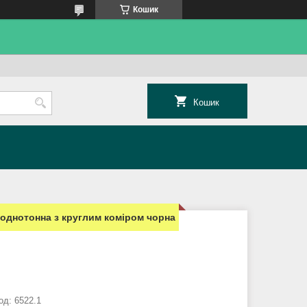
Кошик
Кошик
однотонна з круглим коміром чорна
од:
6522.1