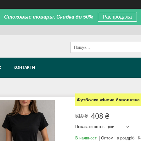
Стоковые товары. Скидка до 50%
Распродажа
С
КОНТАКТИ
Футболка жіноча бавовняна 
408 ₴
510 ₴
Показати оптові ціни
В наявності
Оптом і в роздріб
К