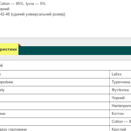
Cotton — 95%, lycra — 5%
чорний
42-48 (єдиний універсальний розмір)
еристики
ні
к
Leliss
иробник
Туреччина
обу
Футболка
Чорний
Напівприл
ини
Коттон
Сotton ― 9
різу горловини
Круглий