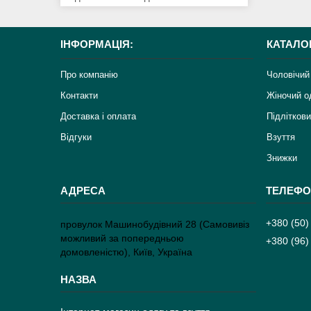
ІНФОРМАЦІЯ:
КАТАЛО
Про компанію
Чоловічий
Контакти
Жіночий о
Доставка і оплата
Підліткови
Відгуки
Взуття
Знижки
+380 (50)
провулок Машинобудівний 28 (Самовивіз
можливий за попередньою
+380 (96)
домовленістю), Київ, Україна