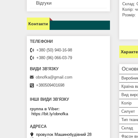
Відгуки
Склад: 
Колір: 
Розмір: 
Контакти
+380 (50) 940-16-98
Характ
+380 (96) 066-03-79
Основ
obnofka@gmail.com
Виробни
+380509401698
Країна в
Вид вир
ІНШІ ВИДИ ЗВ'ЯЗКУ
Колір
группа в Viber
Силует
https://bit.ly/obnofka
Тип ткан
Склад
провулок Машинобудівний 28
Фасон ви