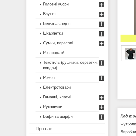
Головні убори
Взуття
Білизна спідня
Шкарпетки
Сумки, парасолі
Розпродаж!
Текстиль (рушники, серветки,
ковдри)
Ремені
Електротовари
Гаманці, клатчі
Рукавички
Код тов
Бафи та шарфи
Футболк
Про нас
Виробни