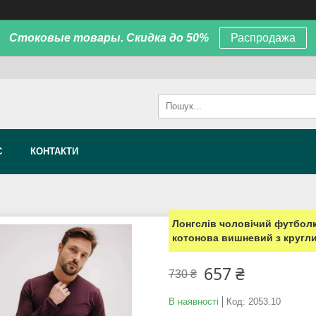
Стоковые товары. Скидка до 50%
Распродажа
С
КОНТАКТИ
Лонгслів чоловічий футболк
котонова вишневий з кругл
657 ₴
730 ₴
В наявності
Код:
2053.10