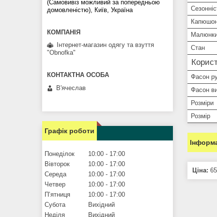
(Самовивіз можливий за попередньою
Сезонніс
домовленістю), Київ, Україна
Капюшо
Малюнки
Інтернет-магазин одягу та взуття
Стан
"Obnofka"
Корист
Фасон р
В'ячеслав
Фасон ви
Розміри
Розмір
Графік роботи
Інформа
Понеділок
10:00
17:00
Вівторок
10:00
17:00
Ціна:
65
Середа
10:00
17:00
Четвер
10:00
17:00
Пʼятниця
10:00
17:00
Субота
Вихідний
Неділя
Вихідний