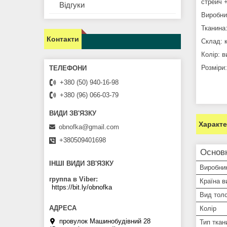
стрейч +
Відгуки
Виробни
Тканина
Контакти
Склад: 
Колір: 
Розміри
+380 (50) 940-16-98
+380 (96) 066-03-79
Характ
obnofka@gmail.com
+380509401698
Основ
ІНШІ ВИДИ ЗВ'ЯЗКУ
Виробни
группа в Viber
Країна в
https://bit.ly/obnofka
Вид тол
Колір
провулок Машинобудівний 28
Тип ткан