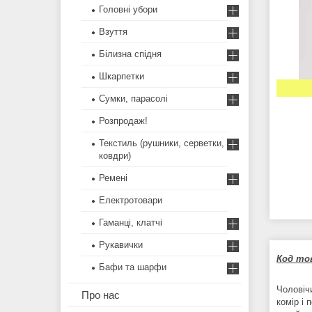
Головні убори
Взуття
Білизна спідня
Шкарпетки
Сумки, парасолі
Розпродаж!
Текстиль (рушники, серветки,
ковдри)
Ремені
Електротовари
Гаманці, клатчі
Рукавички
Код тов
Бафи та шарфи
Чоловічи
Про нас
комір і 