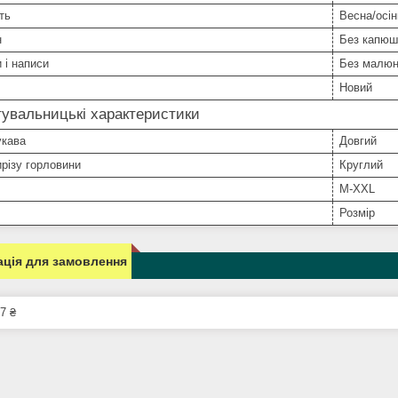
ть
Весна/осін
н
Без капюш
 і написи
Без малюнк
Новий
увальницькі характеристики
укава
Довгий
різу горловини
Круглий
М-XXL
Розмір
ція для замовлення
7 ₴