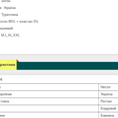
 котон.
к: Україна
: Туреччина
котон 95% + еластан 5%
вишневий
: M,L,XL,XXL
еристики
ні
к
Hector
иробник
Україна
стовок
Реглан
Бордовий
ини
Бавовна