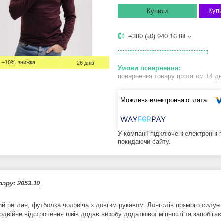
Купи
Купити
+380 (50) 940-16-98
–10%
26 днів
повернення товару протягом 14 д
У компанії підключені електронні
покидаючи сайту.
ару: 2053.10
й реглан, футболка чоловіча з довгим рукавом. Лонгслів прямого силуету
подвійне відстрочення швів додає виробу додаткової міцності та запобіга