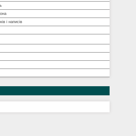
ь
она
ів і написів