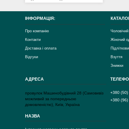
ІНФОРМАЦІЯ:
КАТАЛО
Про компанію
Чоловічий
Контакти
Жіночий о
Доставка і оплата
Підліткови
Відгуки
Взуття
Знижки
+380 (50)
провулок Машинобудівний 28 (Самовивіз
можливий за попередньою
+380 (96)
домовленістю), Київ, Україна