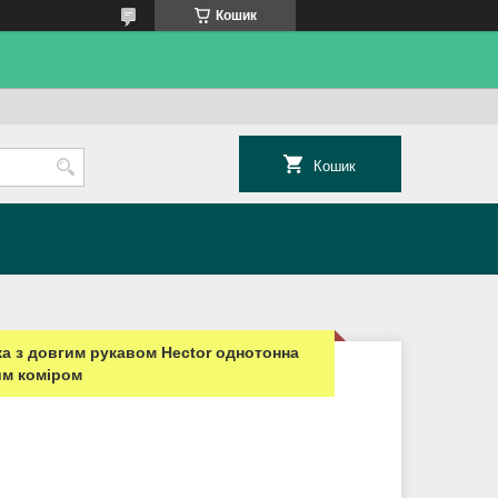
Кошик
Кошик
а з довгим рукавом Hector однотонна
им коміром