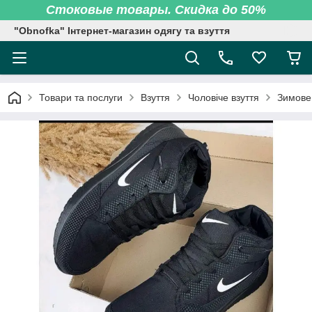
Стоковые товары. Скидка до 50%
"Obnofka" Інтернет-магазин одягу та взуття
Товари та послуги
Взуття
Чоловіче взуття
Зимове 