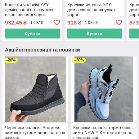
Кросівки чоловічі YZY
Кросівки чоловічі YZY
Крос
демісезонні на шнурках
демісезонні на шнурках
демі
осінні весняні чорні
чорні
чорн
932,45
918
873
₴
₴
1 097 ₴
1 020 ₴
Купити
Купити
Акційні пропозиції та новинки
–20%
–20%
Черевики чоловічі Progress
Кросівки чоловічі термо осінь
зимові з хутром чорні на двох
зима NEW YIKE теплі піна на
замках
шнурках сірі