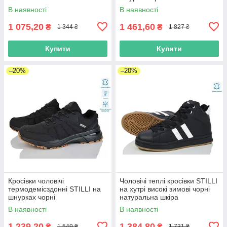
В наявності
В наявності
1 075,20
1 461,60
₴
₴
1 344 ₴
1 827 ₴
Купити
Купити
–20%
–20%
Кросівки чоловічі
Чоловічі теплі кросівки STILLI
термодемісздонні STILLI на
на хутрі високі зимові чорні
шнурках чорні
натуральна шкіра
В наявності
В наявності
1 239,20
1 384,80
₴
₴
1 549 ₴
1 731 ₴