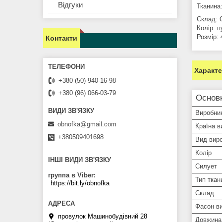
Відгуки
Тканина
Склад: 
Колір: 
Розмір: 
Контакти
Характ
+380 (50) 940-16-98
+380 (96) 066-03-79
Основ
Виробни
obnofka@gmail.com
Країна в
+380509401698
Вид вир
Колір
ІНШІ ВИДИ ЗВ'ЯЗКУ
Силует
группа в Viber
Тип ткан
https://bit.ly/obnofka
Склад
Фасон ви
провулок Машинобудівний 28
Довжина