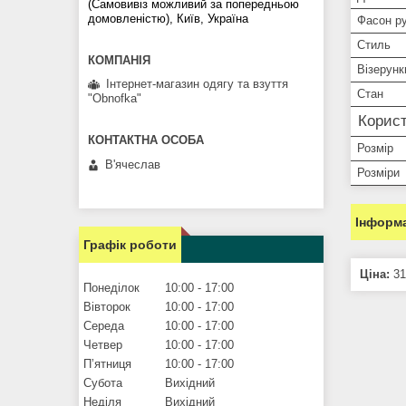
(Самовивіз можливий за попередньою
домовленістю), Київ, Україна
Фасон р
Стиль
Візерунк
Інтернет-магазин одягу та взуття
Стан
"Obnofka"
Корист
Розмір
В'ячеслав
Розміри
Інформа
Графік роботи
Ціна:
31
Понеділок
10:00
17:00
Вівторок
10:00
17:00
Середа
10:00
17:00
Четвер
10:00
17:00
Пʼятниця
10:00
17:00
Субота
Вихідний
Неділя
Вихідний