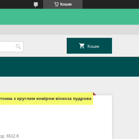
Кошик
Кошик
отонна з круглим коміром віскоза пудрова
од:
6512.8