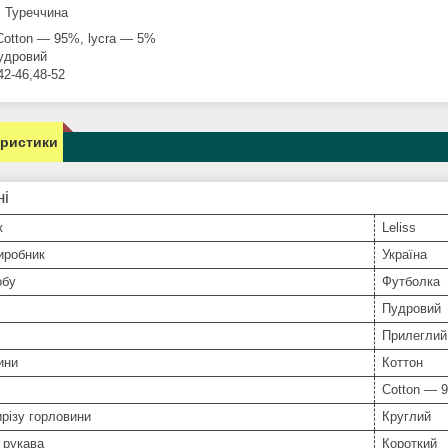
: Туреччина
Cotton — 95%, lycra — 5%
пудровий
42-46,48-52
еристики
ні
к
Leliss
иробник
Україна
обу
Футболка
Пудровий
Прилеглий
ини
Коттон
Сotton ― 9
різу горловини
Круглий
 рукава
Короткий