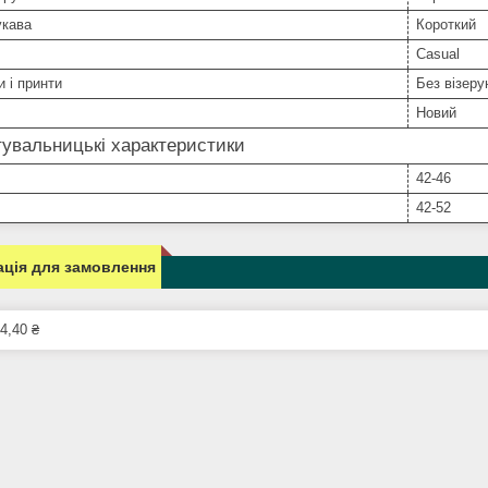
укава
Короткий
Casual
и і принти
Без візерун
Новий
увальницькі характеристики
42-46
42-52
ція для замовлення
4,40 ₴