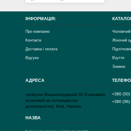
ІНФОРМАЦІЯ:
КАТАЛО
Про компанію
Чоловічий
Контакти
Жіночий о
Доставка і оплата
Підліткови
Відгуки
Взуття
Знижки
+380 (50)
провулок Машинобудівний 28 (Самовивіз
можливий за попередньою
+380 (96)
домовленістю), Київ, Україна