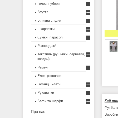
Головні убори
Взуття
Білизна спідня
Шкарпетки
Сумки, парасолі
Розпродаж!
Текстиль (рушники, серветки,
ковдри)
Ремені
Електротовари
Гаманці, клатчі
Рукавички
Код тов
Бафи та шарфи
Футболк
Про нас
Виробни