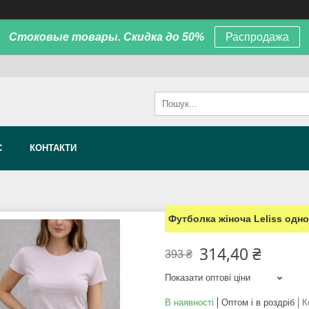
Стоковые товары. Скидка до 50%
Распродажа
С
КОНТАКТИ
Футболка жіноча Leliss одн
314,40 ₴
393 ₴
Показати оптові ціни
В наявності
Оптом і в роздріб
К