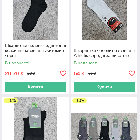
Шкарпетки чоловічі однотонні
класичні бавовняні Житомир
Шкарпетки чоловічі бавовняні
чорні
Athletic середні за висотою
В наявності
В наявності
20,70
54
₴
₴
23 ₴
60 ₴
Купити
Купити
–10%
–10%