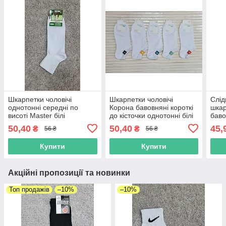
Шкарпетки чоловічі
Шкарпетки чоловічі
Слід
однотонні середні по
Корона бавовняні короткі
шкар
висоті Master білі
до кісточки однотонні білі
баво
50,40
50,40
45,
₴
₴
56 ₴
56 ₴
Купити
Купити
Акційні пропозиції та новинки
Топ продажів
–10%
–10%