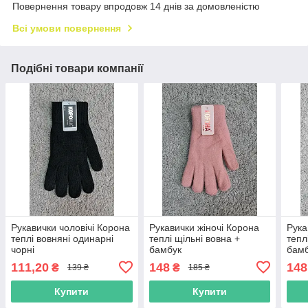
Повернення товару впродовж 14 днів за домовленістю
Всі умови повернення
Подібні товари компанії
Рукавички чоловічі Корона
Рукавички жіночі Корона
Рука
теплі вовняні одинарні
теплі щільні вовна +
тепл
чорні
бамбук
бам
111,20
148
148
₴
₴
139 ₴
185 ₴
Купити
Купити