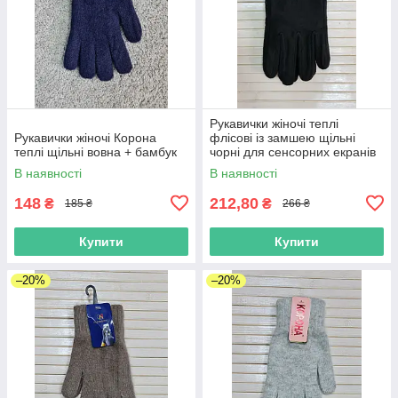
Рукавички жіночі теплі
Рукавички жіночі Корона
флісові із замшею щільні
теплі щільні вовна + бамбук
чорні для сенсорних екранів
В наявності
В наявності
148
212,80
₴
₴
185 ₴
266 ₴
Купити
Купити
–20%
–20%