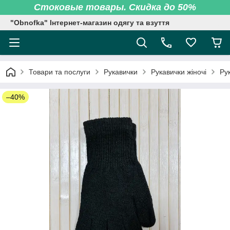
Стоковые товары. Скидка до 50%
"Obnofka" Інтернет-магазин одягу та взуття
Товари та послуги
Рукавички
Рукавички жіночі
Рук
–40%