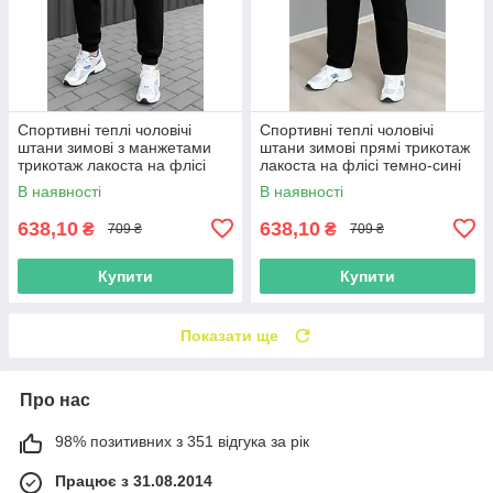
Спортивні теплі чоловічі
Спортивні теплі чоловічі
штани зимові з манжетами
штани зимові прямі трикотаж
трикотаж лакоста на флісі
лакоста на флісі темно-сині
чорні Великі розміри (56-64)
Великі розміри (56-64)
В наявності
В наявності
638,10
638,10
₴
₴
709 ₴
709 ₴
Купити
Купити
Показати ще
Про нас
98% позитивних з 351 відгука за рік
Працює з 31.08.2014