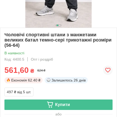
Чоловічі спортивні штани з манжетами
великих батал темно-сері трикотажні розміри
(56-64)
В наявності
Код: 4400.5
Опт і роздріб
561,60
₴
624 ₴
Економія
62.40 ₴
Залишилось
26 днів
497 ₴
від 5 шт.
Купити
або