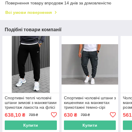
Повернення товару впродовж 14 днів за домовленістю
Всі умови повернення
Подібні товари компанії
Спортивні теплі чоловічі
Спортивні чоловічі штани з
Чоло
штани зимові з манжетами
кишенями на манжетах
ман
трикотаж лакоста на флісі
трикотажні темно-сірі
розм
чорні Великі розміри (56-
трик
638,10
630
561
₴
₴
709 ₴
700 ₴
64)
Купити
Купити