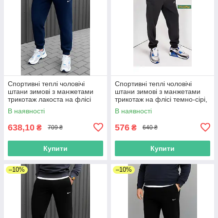
Спортивні теплі чоловічі
Спортивні теплі чоловічі
штани зимові з манжетами
штани зимові з манжетами
трикотаж лакоста на флісі
трикотаж на флісі темно-сірі,
темно-сині Великі розміри
великі розміри (56-64)
В наявності
В наявності
(56-64)
638,10
576
₴
₴
709 ₴
640 ₴
Купити
Купити
–10%
–10%