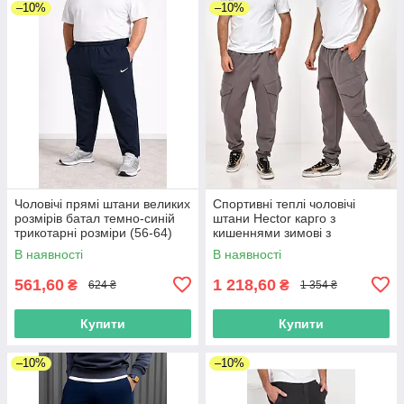
–10%
–10%
Чоловічі прямі штани великих
Спортивні теплі чоловічі
розмірів батал темно-синій
штани Hector карго з
трикотарні розміри (56-64)
кишеннями зимові з
манжетами трикотаж на флісі
В наявності
В наявності
темний сірі великі розміри
561,60
1 218,60
₴
₴
624 ₴
1 354 ₴
Купити
Купити
–10%
–10%