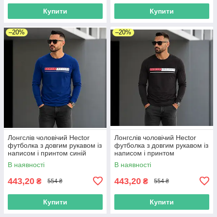
Купити
Купити
–20%
–20%
Лонгслів чоловічий Hector
Лонгслів чоловічий Hector
футболка з довгим рукавом із
футболка з довгим рукавом із
написом і принтом синій
написом і принтом
коричневий
В наявності
В наявності
443,20
443,20
₴
₴
554 ₴
554 ₴
Купити
Купити