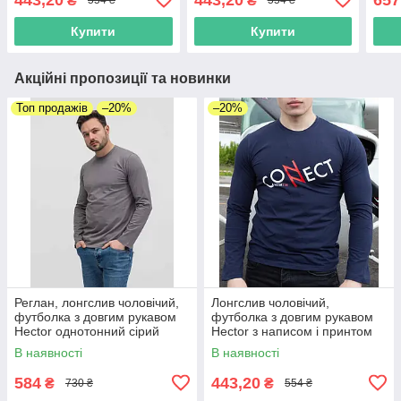
₴
₴
554 ₴
554 ₴
Купити
Купити
Акційні пропозиції та новинки
Топ продажів
–20%
–20%
Реглан, лонгслив чоловічий,
Лонгслив чоловічий,
футболка з довгим рукавом
футболка з довгим рукавом
Hector однотонний сірий
Hector з написом і принтом
Розмір S
темно-синій
В наявності
В наявності
584
443,20
₴
₴
730 ₴
554 ₴