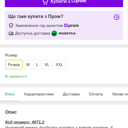
Купити з
Що таке купити з Пром?
Замовлення під захистом
Доступна доставка
Розмір
Розмір
М
L
XL
XXL
В наявності
Опис
Характеристики
Доставка
Оплата
Умови п
Опис
Код товару: 4071.2
Чоловічий регент, футболка чоловіча з довгим рукавом. У