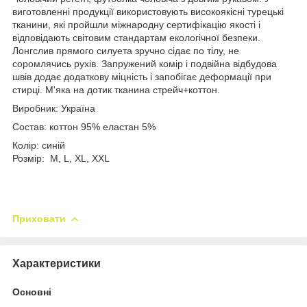
виготовленні продукції використовують високоякісні турецькі
тканини, які пройшли міжнародну сертифікацію якості і
відповідають світовим стандартам екологічної безпеки.
Лонгслив прямого силуета зручно сідає по тілу, не
соромлячись рухів. Запружений комір і подвійна відбудова
швів додає додаткову міцність і запобігає деформації при
стирці. М'яка на дотик тканина стрейч+коттон.
Виробник: Україна
Состав: коттон 95% еластан 5%
Колір: синій
Розмір: М, L, XL, XXL
Приховати
Характеристики
Основні