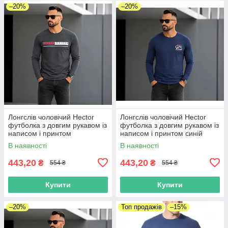
–20%
–20%
Лонгслів чоловічий Hector
Лонгслів чоловічий Hector
футболка з довгим рукавом із
футболка з довгим рукавом із
написом і принтом
написом і принтом синій
антрацитовий
В наявності
В наявності
443,20
443,20
₴
₴
554 ₴
554 ₴
Купити
Купити
–20%
Топ продажів
–15%