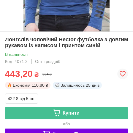
Лонгслів чоловічий Hector футболка з довгим
рукавом із написом і принтом синій
В наявності
Код: 4071.2
Опт і роздріб
443,20
₴
554 ₴
Економія
110.80 ₴
Залишилось
25 днів
422 ₴
від 5 шт.
Купити
або