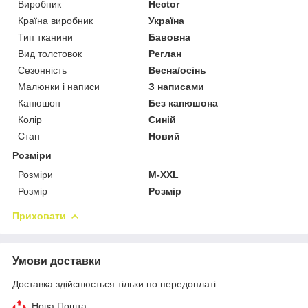
Виробник
Hector
Країна виробник
Україна
Тип тканини
Бавовна
Вид толстовок
Реглан
Сезонність
Весна/осінь
Малюнки і написи
З написами
Капюшон
Без капюшона
Колір
Синій
Стан
Новий
Розміри
Розміри
М-XXL
Розмір
Розмір
Приховати
Умови доставки
Доставка здійснюється тільки по передоплаті.
Нова Пошта