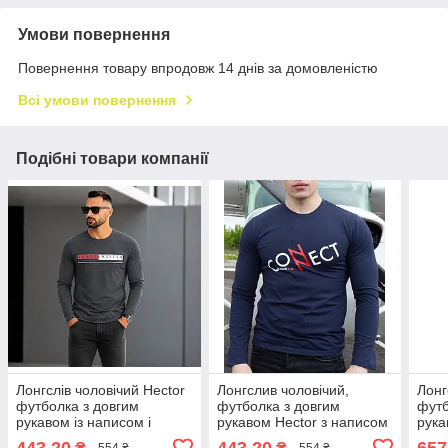
Умови повернення
Повернення товару впродовж 14 днів за домовленістю
Всі умови повернення
Подібні товари компанії
Лонгслів чоловічий Hector
Лонгслив чоловічий,
Лонг
футболка з довгим
футболка з довгим
футб
рукавом із написом і
рукавом Hector з написом
рука
принтом антрацитовий
і принтом темно-синій
зеле
443,20
443,20
657