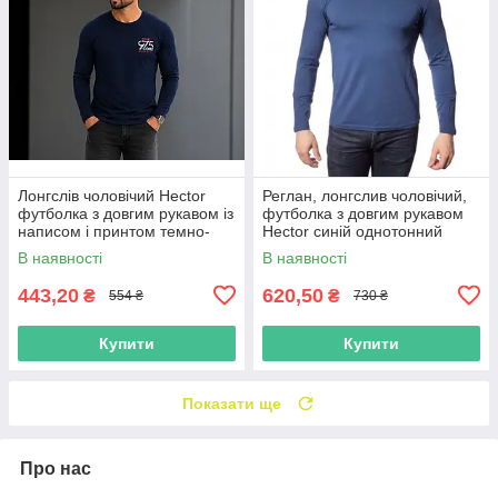
Лонгслів чоловічий Hector
Реглан, лонгслив чоловічий,
футболка з довгим рукавом із
футболка з довгим рукавом
написом і принтом темно-
Hector синій однотонний
синій
розмір М
В наявності
В наявності
443,20
620,50
₴
₴
554 ₴
730 ₴
Купити
Купити
Показати ще
Про нас