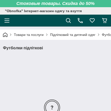
Стоковые товары. Скидка до 50%
"Obnofka" Інтернет-магазин одягу та взуття
Товари та послуги
Підлітковий та дитячий одяг
Футбо
Футболки підліткові