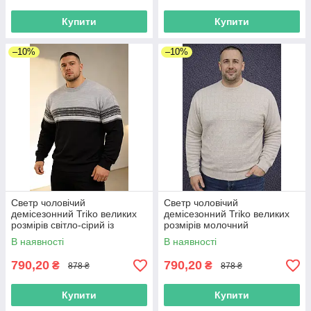
Купити
Купити
–10%
–10%
Светр чоловічий
Светр чоловічий
демісезонний Triko великих
демісезонний Triko великих
розмірів світло-сірий із
розмірів молочний
чорним
В наявності
В наявності
790,20
790,20
₴
₴
878 ₴
878 ₴
Купити
Купити