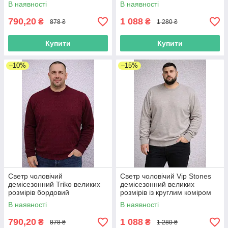
батал джинсовий
В наявності
В наявності
790,20
1 088
₴
₴
878 ₴
1 280 ₴
Купити
Купити
–10%
–15%
Светр чоловічий
Светр чоловічий Vip Stones
демісезонний Triko великих
демісезонний великих
розмірів бордовий
розмірів із круглим коміром
батал світло-бежевий
В наявності
В наявності
790,20
1 088
₴
₴
878 ₴
1 280 ₴