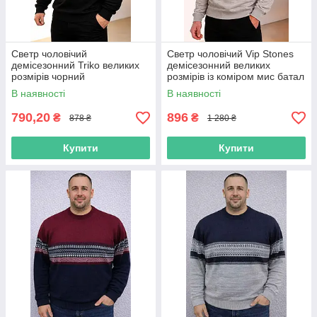
Светр чоловічий
Светр чоловічий Vip Stones
демісезонний Triko великих
демісезонний великих
розмірів чорний
розмірів із коміром мис батал
бежевий
В наявності
В наявності
790,20
896
₴
₴
878 ₴
1 280 ₴
Купити
Купити