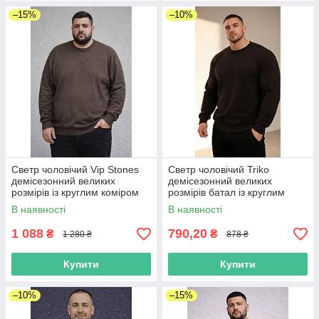
–15%
–10%
Светр чоловічий Vip Stones
Светр чоловічий Triko
демісезонний великих
демісезонний великих
розмірів із круглим коміром
розмірів батал із круглим
батал коричневий
коміром коричневий
В наявності
В наявності
1 088
790,20
₴
₴
1 280 ₴
878 ₴
Купити
Купити
–10%
–15%