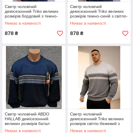
Светр чоловічий
Светр чоловічий
демісезонний Triko великих
демісезонний Triko великих
розмірів бордовий з темно-
розмірів темно-синій з світло-
синім
сірим
Немає в наявності
Немає в наявності
878
878
₴
₴
Светр чоловічий ABDO
Светр чоловічий
HALLAB демісезонний
демісезонний Triko великих
великих розмірів батал
розмірів світло-бежевий з
темно-синій із синім
темно-бежевим
Немає в наявності
Немає в наявності