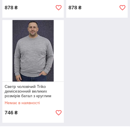
878
878
₴
₴
Светр чоловічий Triko
демісезонний великих
розмірів батал з круглим
коміром сірий
Немає в наявності
746
₴