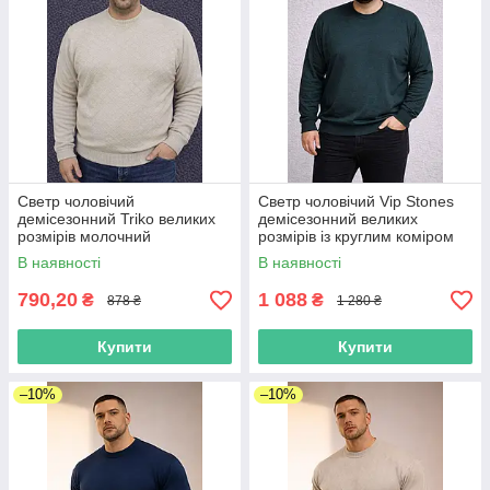
Светр чоловічий
Светр чоловічий Vip Stones
демісезонний Triko великих
демісезонний великих
розмірів молочний
розмірів із круглим коміром
батал зелений
В наявності
В наявності
790,20
1 088
₴
₴
878 ₴
1 280 ₴
Купити
Купити
–10%
–10%