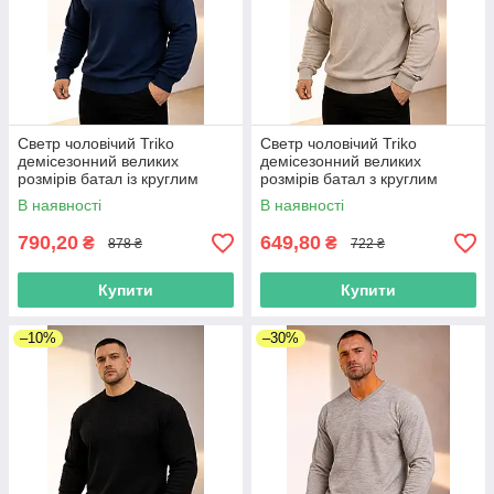
Светр чоловічий Triko
Светр чоловічий Triko
демісезонний великих
демісезонний великих
розмірів батал із круглим
розмірів батал з круглим
коміром синій
коміром молочний
В наявності
В наявності
790,20
649,80
₴
₴
878 ₴
722 ₴
Купити
Купити
–10%
–30%