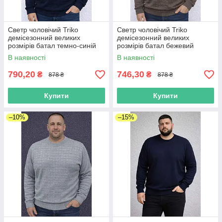
Светр чоловічий Triko
Светр чоловічий Triko
демісезонний великих
демісезонний великих
розмірів батал темно-синій
розмірів батал бежевий
В наявності
В наявності
790,20
746,30
₴
₴
878 ₴
878 ₴
Купити
Купити
–10%
–15%