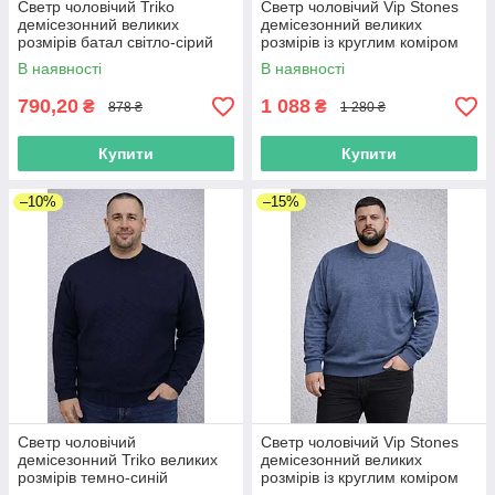
Светр чоловічий Triko
Светр чоловічий Vip Stones
демісезонний великих
демісезонний великих
розмірів батал світло-сірий
розмірів із круглим коміром
батал темно-синій
В наявності
В наявності
790,20
1 088
₴
₴
878 ₴
1 280 ₴
Купити
Купити
–10%
–15%
Светр чоловічий
Светр чоловічий Vip Stones
демісезонний Triko великих
демісезонний великих
розмірів темно-синій
розмірів із круглим коміром