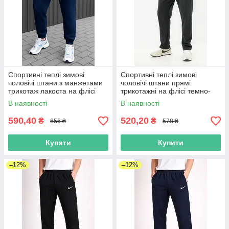
Спортивні теплі зимові
Спортивні теплі зимові
чоловічі штани з манжетами
чоловічі штани прямі
трикотаж лакоста на флісі
трикотажні на флісі темно-
темно-сині розмір 46-54
сірі розмір 46-54
В наявності
В наявності
590,40
520,20
₴
₴
656 ₴
578 ₴
Купити
Купити
–12%
–12%