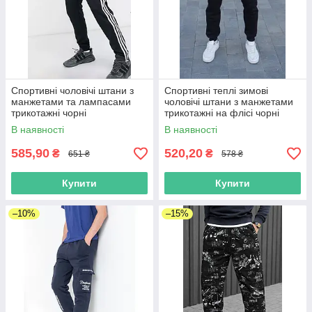
Спортивні чоловічі штани з
Спортивні теплі зимові
манжетами та лампасами
чоловічі штани з манжетами
трикотажні чорні
трикотажні на флісі чорні
розмір 46
В наявності
В наявності
585,90
520,20
₴
₴
651 ₴
578 ₴
Купити
Купити
–10%
–15%