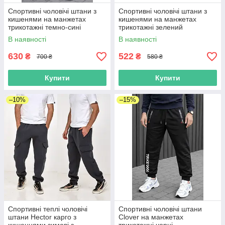
Спортивні чоловічі штани з
Спортивні чоловічі штани з
кишенями на манжетах
кишенями на манжетах
трикотажні темно-сині
трикотажні зелений
камуфляж
В наявності
В наявності
630
522
₴
₴
700 ₴
580 ₴
Купити
Купити
–10%
–15%
Спортивні теплі чоловічі
Спортивні чоловічі штани
штани Hector карго з
Clover на манжетах