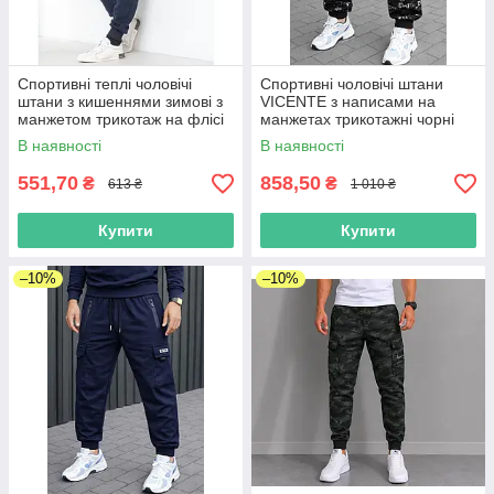
Спортивні теплі чоловічі
Спортивні чоловічі штани
штани з кишеннями зимові з
VICENTE з написами на
манжетом трикотаж на флісі
манжетах трикотажні чорні
чорні
В наявності
В наявності
551,70
858,50
₴
₴
613 ₴
1 010 ₴
Купити
Купити
–10%
–10%